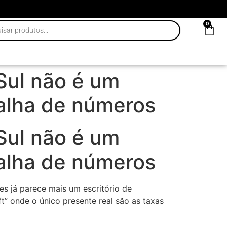
0
Sul não é um
alha de números
Sul não é um
alha de números
es já parece mais um escritório de
t” onde o único presente real são as taxas