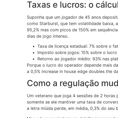
Taxas e lucros: o cálc
Suponha que um jogador de 45 anos deposita
como Starburst, que tem volatilidade baixa, a
95,2% mas com picos de 150% em sequências.
dias de jogo intenso.
Taxa de licença estadual: 7% sobre o f
Imposto sobre jogos: 15% sobre o lucro 
Retorno ao jogador médio: 93% nas pla
Porque o lucro do operador depende mais da
a 0,5% increase in house edge doubles the da
Como a regulação muda
Um veterano que joga 4 sessões de 2 horas
somente se ele mantiver uma taxa de convers
a letra miúda perde, em média, 0,3% do seu 