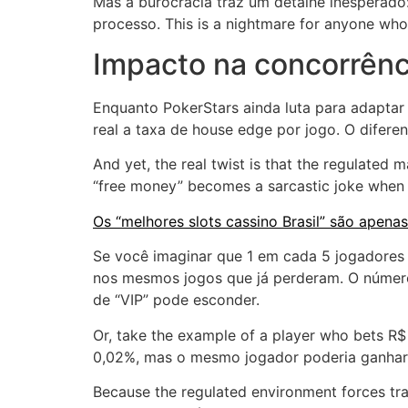
Mas a burocracia traz um detalhe inesperado
processo. This is a nightmare for anyone who 
Impacto na concorrênc
Enquanto PokerStars ainda luta para adapta
real a taxa de house edge por jogo. O diferen
And yet, the real twist is that the regulate
“free money” becomes a sarcastic joke when 
Os “melhores slots cassino Brasil” são apen
Se você imaginar que 1 em cada 5 jogadores c
nos mesmos jogos que já perderam. O número
de “VIP” pode esconder.
Or, take the example of a player who bets R$ 
0,02%, mas o mesmo jogador poderia ganhar 
Because the regulated environment forces tr