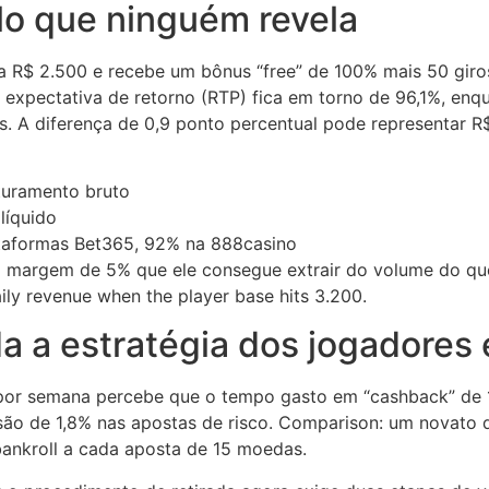
ulo que ninguém revela
 R$ 2.500 e recebe um bônus “free” de 100% mais 50 giros
 expectativa de retorno (RTP) fica em torno de 96,1%, enqu
 A diferença de 0,9 ponto percentual pode representar R
aturamento bruto
líquido
taformas Bet365, 92% na 888casino
 margem de 5% que ele consegue extrair do volume do que
ily revenue when the player base hits 3.200.
 a estratégia dos jogadores 
 por semana percebe que o tempo gasto em “cashback” d
ão de 1,8% nas apostas de risco. Comparison: um novato q
bankroll a cada aposta de 15 moedas.