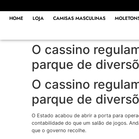
HOME
LOJA
CAMISAS MASCULINAS
MOLETON
O cassino regula
parque de divers
O cassino regula
parque de divers
O Estado acabou de abrir a porta para opera
contabilidade do que um salão de jogos. Anda
que o governo recolhe.