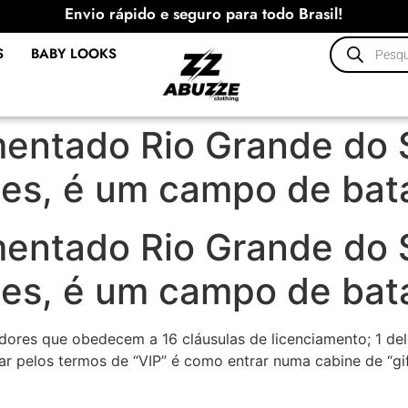
Envio rápido e seguro para todo Brasil!
S
BABY LOOKS
mentado Rio Grande do 
ões, é um campo de bat
mentado Rio Grande do 
ões, é um campo de bat
dores que obedecem a 16 cláusulas de licenciamento; 1 del
r pelos termos de “VIP” é como entrar numa cabine de “gif