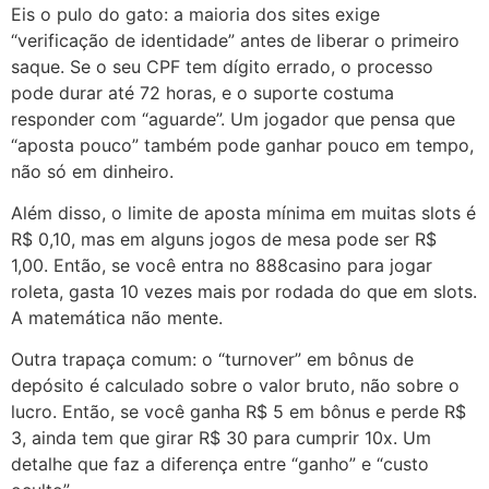
Eis o pulo do gato: a maioria dos sites exige
“verificação de identidade” antes de liberar o primeiro
saque. Se o seu CPF tem dígito errado, o processo
pode durar até 72 horas, e o suporte costuma
responder com “aguarde”. Um jogador que pensa que
“aposta pouco” também pode ganhar pouco em tempo,
não só em dinheiro.
Além disso, o limite de aposta mínima em muitas slots é
R$ 0,10, mas em alguns jogos de mesa pode ser R$
1,00. Então, se você entra no 888casino para jogar
roleta, gasta 10 vezes mais por rodada do que em slots.
A matemática não mente.
Outra trapaça comum: o “turnover” em bônus de
depósito é calculado sobre o valor bruto, não sobre o
lucro. Então, se você ganha R$ 5 em bônus e perde R$
3, ainda tem que girar R$ 30 para cumprir 10x. Um
detalhe que faz a diferença entre “ganho” e “custo