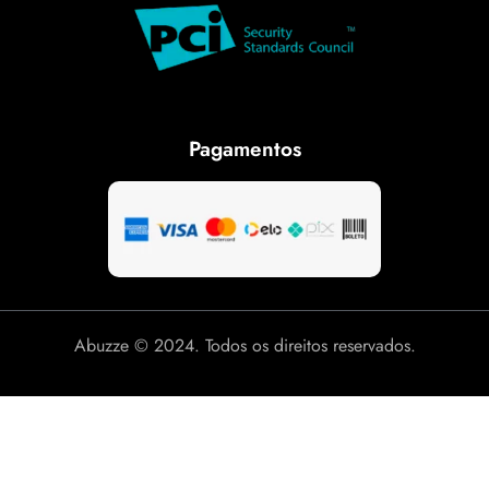
Pagamentos
Abuzze © 2024. Todos os direitos reservados.