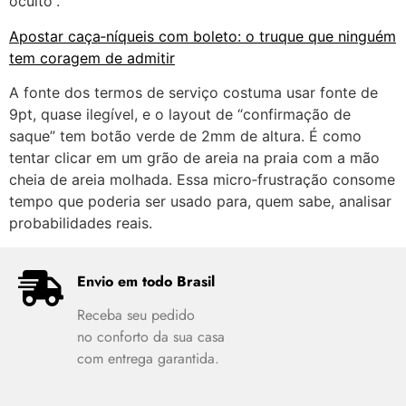
oculto”.
Apostar caça‑níqueis com boleto: o truque que ninguém
tem coragem de admitir
A fonte dos termos de serviço costuma usar fonte de
9pt, quase ilegível, e o layout de “confirmação de
saque” tem botão verde de 2mm de altura. É como
tentar clicar em um grão de areia na praia com a mão
cheia de areia molhada. Essa micro‑frustração consome
tempo que poderia ser usado para, quem sabe, analisar
probabilidades reais.
Envio em todo Brasil
Receba seu pedido
no conforto da sua casa
com entrega garantida.