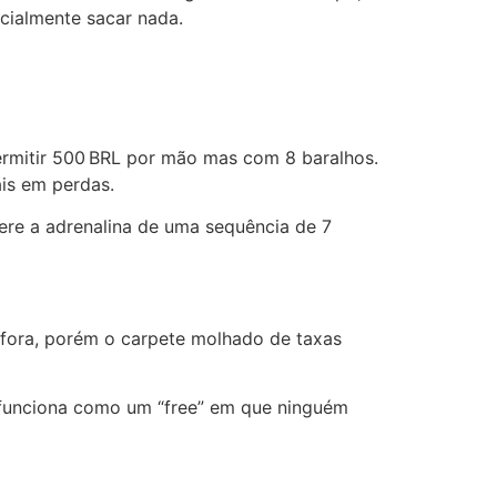
cialmente sacar nada.
ermitir 500 BRL por mão mas com 8 baralhos.
is em perdas.
fere a adrenalina de uma sequência de 7
 fora, porém o carpete molhado de taxas
o funciona como um “free” em que ninguém