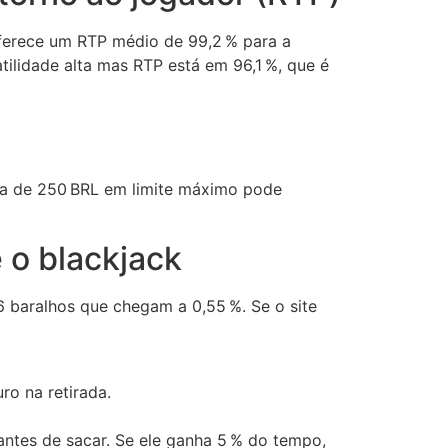
 oferece um RTP médio de 99,2 % para a
tilidade alta mas RTP está em 96,1 %, que é
nça de 250 BRL em limite máximo pode
 o blackjack
6 baralhos que chegam a 0,55 %. Se o site
o na retirada.
ntes de sacar. Se ele ganha 5 % do tempo,