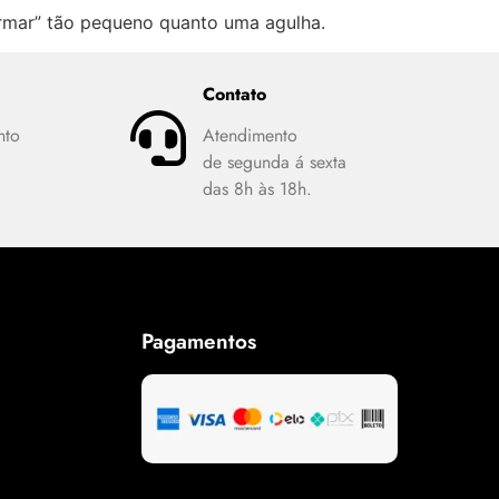
irmar” tão pequeno quanto uma agulha.
Contato
nto
Atendimento
de segunda á sexta
das 8h às 18h.
Pagamentos