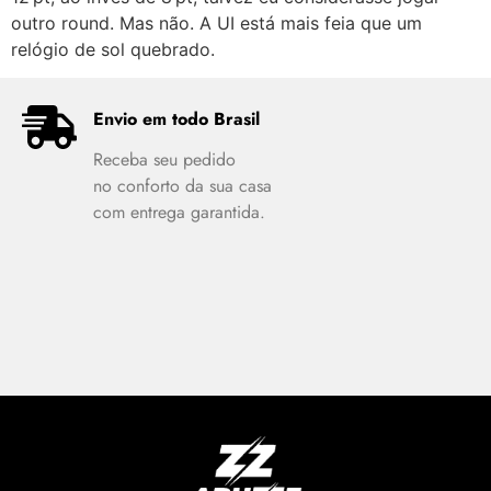
outro round. Mas não. A UI está mais feia que um
relógio de sol quebrado.
Envio em todo Brasil
Receba seu pedido
no conforto da sua casa
com entrega garantida.