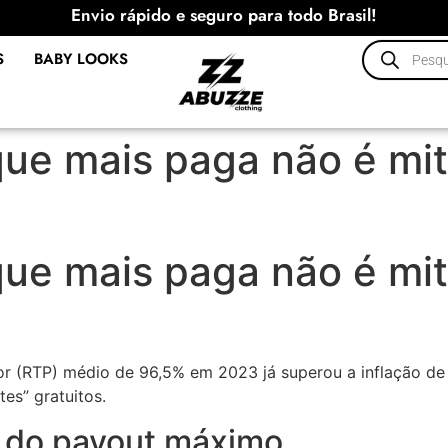
Envio rápido e seguro para todo Brasil!
S
BABY LOOKS
ue mais paga não é mito
ue mais paga não é mito
r (RTP) médio de 96,5% em 2023 já superou a inflação de
es” gratuitos.
o do payout máximo