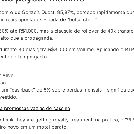
com o de Gonzo’s Quest, 95,97%, percebe rapidamente que 
l reais apostados – nada de “bolso cheio”.
50% até R$1.000, mas a cláusula de rollover de 40x trans
 alto que a propaganda.
durante 30 dias gera R$3.000 em volume. Aplicando o RTP 
rente ao tempo gasto.
 Alive
são
a um “cashback” de 5% sobre perdas mensais – significa q
vestido.
ara promessas vazias de cassino
 think they are getting royalty treatment; na prática, o “
iro novo em um motel barato.