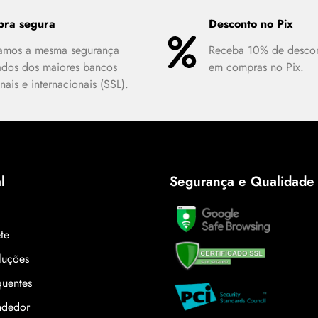
ra segura
Desconto no Pix
zamos a mesma segurança
Receba 10% de desco
ados dos maiores bancos
em compras no Pix.
nais e internacionais (SSL).
l
Segurança e Qualidade
ete
luções
quentes
ndedor