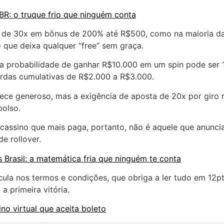
BR: o truque frio que ninguém conta
er” de 30x em bônus de 200% até R$500, como na maioria d
 que deixa qualquer “free” sem graça.
de, a probabilidade de ganhar R$10.000 em um spin pode ser
rdas cumulativas de R$2.000 a R$3.000.
arece generoso, mas a exigência de aposta de 20x por giro
bolso.
 cassino que mais paga, portanto, não é aquele que anunc
e rollover.
 Brasil: a matemática fria que ninguém te conta
úscula nos termos e condições, que obriga a ler tudo em 12
a primeira vitória.
o virtual que aceita boleto