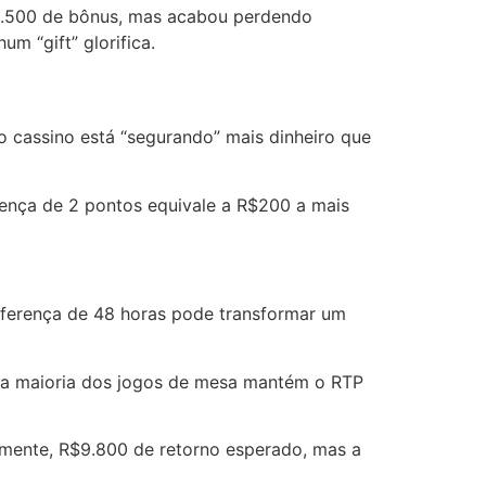
$2.500 de bônus, mas acabou perdendo
m “gift” glorifica.
o cassino está “segurando” mais dinheiro que
ença de 2 pontos equivale a R$200 a mais
iferença de 48 horas pode transformar um
ue a maioria dos jogos de mesa mantém o RTP
mente, R$9.800 de retorno esperado, mas a