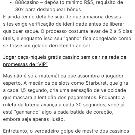
888casino – depósito mínimo R$5, requisito de
30x para desbloquear bônus
E ainda tem o detalhe sujo de que a maioria desses
sites exige verificação de identidade antes de liberar
qualquer saque. O processo costuma levar de 2 a 5 dias
úteis, e enquanto isso seu “ganho” fica congelado como
se fosse um gelado derretendo ao sol.
Jogar caça‑níqueis gratis cassino sem cair na rede de
promessas de “VIP”
Mas não é só a matemática que assombra o jogador
esperto. A mecânica de slots como Starburst, que gira
a cada 1,5 segundo, cria uma sensação de velocidade
que mascara a lentidão dos pagamentos. Enquanto a
roleta da loteria avança a cada 30 segundos, você já
está “ganhando” algo a cada batida de coração,
embora seja apenas ilusão.
Entretanto, o verdadeiro golpe de mestre dos cassinos