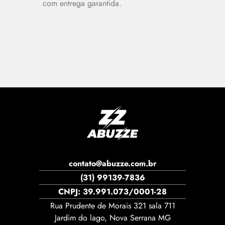
com entrega garantida.
contato@abuzze.com.br
(31) 99139-7836
CNPJ: 39.991.073/0001-28
Rua Prudente de Morais 321 sala 711
Jardim do lago, Nova Serrana MG