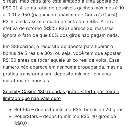
5 reais, mas cada giro está limitado a uma aposta de
R$0,01. A soma total de possíveis ganhos máximos é 10
× 0,01 × 150 (pagamento máximo de Gonzo’s Quest) =
R$15, ainda assim o custo de entrada é R$5. A taxa
efetiva de retorno (R$15/ R$5) parece 3x, mas isso
ignora o fato de que 80% dos giros não pagam nada.
Em 888casino, o requisito de aposta para liberar o
bônus de 5 reais é 30x, ou seja, você tem que apostar
R$150 antes de tocar aquele único real de volta. Esse
número não aparece em nenhuma propaganda, mas na
prática transforma um “deposito mínimo” em uma
maratona de apostas.
Spincity Casino 180 rodadas grátis: Oferta por tempo
limitado que não vale ouro
Bet365 – depósito mínimo R$5, bônus de 20 giros
PokerStars – depósito mínimo R$5, 10 giros de
R$0,01