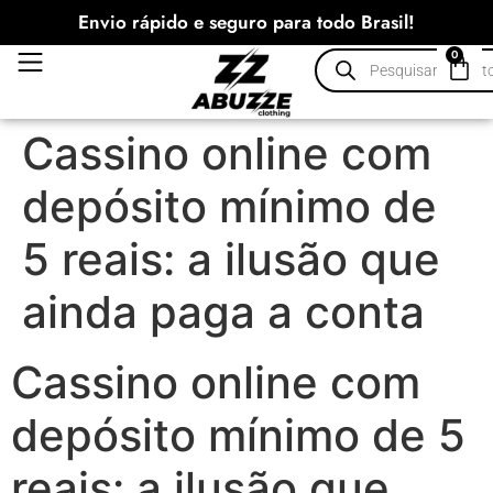
Envio rápido e seguro para todo Brasil!
0
Cassino online com
depósito mínimo de
5 reais: a ilusão que
ainda paga a conta
Cassino online com
depósito mínimo de 5
reais: a ilusão que