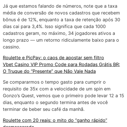
Já que estamos falando de números, note que a taxa
média de conversão de novos cadastros que recebem
bônus é de 12%, enquanto a taxa de retenção após 30
dias cai para 3,4%. Isso significa que cada 1000
cadastros geram, no máximo, 34 jogadores ativos a
longo prazo — um retorno ridiculamente baixo para o
cassino.
Roulette e PicPay: o caos de apostar sem filtro
Vbet Casino VIP Promo Code para Rodadas Grátis BR:
O Truque do “Presente” que Não Vale Nada
Se compararmos o tempo gasto para cumprir o
requisito de 35x com a velocidade de um spin em
Gonzo’s Quest, vemos que o primeiro pode levar 12 a 15
dias, enquanto o segundo termina antes de você
terminar de beber seu café da manhã.
Roulette com 20 reais: o mito do “ganho rápido”
desmascarado