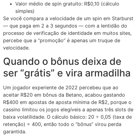
Valor médio de spin gratuito: R$0,10 (cálculo
simples)
Se você compara a velocidade de um spin em Starburst
— que paga em 2 a 3 segundos — com a lentidão do
processo de verificação de identidade em muitos sites,
percebe que a “promoção” é apenas um truque de
velocidade.
Quando o bônus deixa de
ser “grátis” e vira armadilha
Um jogador experiente de 2022 percebeu que ao
aceitar R$20 em bônus da Betano, acabou gastando
R$400 em apostas de aposta mínima de R$2, porque o
cassino limitou os jogos elegíveis a apenas três slots de
baixa volatilidade. O cálculo básico: 20 ÷ 0,05 (taxa de
retenção) = 400, então todo o “bônus” virou perda
garantida.