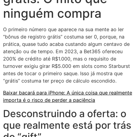
ninguém compra
O primeiro número que aparece na sua mente ao ler
“bônus de registro grátis” costuma ser 0, porque, na
prática, quase tudo acaba custando algum centavo de
atenção ou de tempo. Em 2023, a Bet365 ofereceu
200% de crédito até R$1.000, mas o requisito de
turnover exigiu girar R$5.000 em slots como Starburst
antes de tocar o primeiro saque. Isso já mostra que
“grátis” costuma ter preço de cálculo escondido.
Baixar bacará para iPhone: A única coisa que realmente
importa é o risco de perder a paciência
Desconstruindo a oferta: o
que realmente está por trás
do “gift”