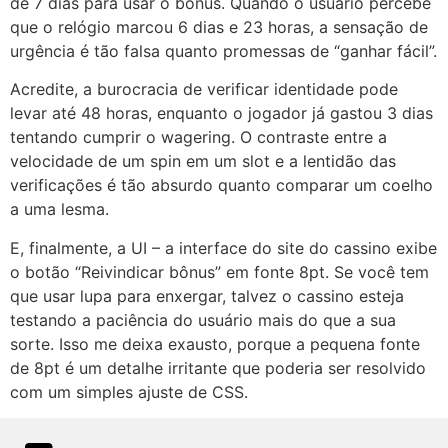
de 7 dias para usar o bônus. Quando o usuário percebe
que o relógio marcou 6 dias e 23 horas, a sensação de
urgência é tão falsa quanto promessas de “ganhar fácil”.
Acredite, a burocracia de verificar identidade pode
levar até 48 horas, enquanto o jogador já gastou 3 dias
tentando cumprir o wagering. O contraste entre a
velocidade de um spin em um slot e a lentidão das
verificações é tão absurdo quanto comparar um coelho
a uma lesma.
E, finalmente, a UI – a interface do site do cassino exibe
o botão “Reivindicar bônus” em fonte 8pt. Se você tem
que usar lupa para enxergar, talvez o cassino esteja
testando a paciência do usuário mais do que a sua
sorte. Isso me deixa exausto, porque a pequena fonte
de 8pt é um detalhe irritante que poderia ser resolvido
com um simples ajuste de CSS.