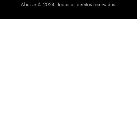
Abuzze © 2024. Todos os direitos reservados.