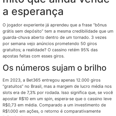
a esperança
O jogador experiente já aprendeu que a frase “bônus
grátis sem depósito” tem a mesma credibilidade que um
guarda-chuva aberto dentro de um tornado. 3 vezes
por semana vejo anúncios prometendo 50 giros
gratuitos; a realidade? O cassino retém 95% das
apostas feitas com esses giros.
Os números sujam o brilho
Em 2023, a Bet365 entregou apenas 12.000 giros
“gratuitos” no Brasil, mas a margem de lucro média nos
slots era de 7,3% por rodada. Isso significa que, se você
apostar R$10 em um spin, espera‑se que o cassino leve
R$0,73 em média. Comparado a um investimento de
R$1.000 em ações, o retorno é comparativamente