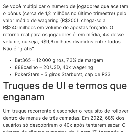
Se você multiplicar o número de jogadores que aceitam
o bônus (cerca de 1,2 milhões no último trimestre) pelo
valor médio de wagering (R$200), chega‑se a
R$240 milhões em volume de apostas forçado. O
retorno real para os jogadores é, em média, 4% desse
volume, ou seja, R$9,6 milhões divididos entre todos.
Não é “grátis”.
Bet365 – 12 000 giros, 7,3% de margem
888casino – 20 USD, 40x wagering
PokerStars – 5 giros Starburst, cap de R$3
Truques de UI e termos que
enganam
Um truque recorrente é esconder o requisito de rollover
dentro de menus de três camadas. Em 2022, 68% dos
usuários só descobriram o 40x após tentarem sacar. O
número de cliques aumentou de 4 para 17, tornando a