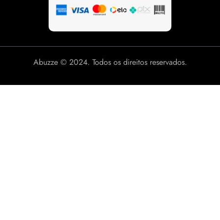
Abuzze © 2024. Todos os direitos reservados.