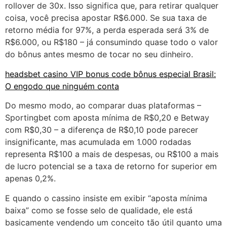
rollover de 30x. Isso significa que, para retirar qualquer
coisa, você precisa apostar R$6.000. Se sua taxa de
retorno média for 97%, a perda esperada será 3% de
R$6.000, ou R$180 – já consumindo quase todo o valor
do bônus antes mesmo de tocar no seu dinheiro.
headsbet casino VIP bonus code bônus especial Brasil:
O engodo que ninguém conta
Do mesmo modo, ao comparar duas plataformas –
Sportingbet com aposta mínima de R$0,20 e Betway
com R$0,30 – a diferença de R$0,10 pode parecer
insignificante, mas acumulada em 1.000 rodadas
representa R$100 a mais de despesas, ou R$100 a mais
de lucro potencial se a taxa de retorno for superior em
apenas 0,2%.
E quando o cassino insiste em exibir “aposta mínima
baixa” como se fosse selo de qualidade, ele está
basicamente vendendo um conceito tão útil quanto uma