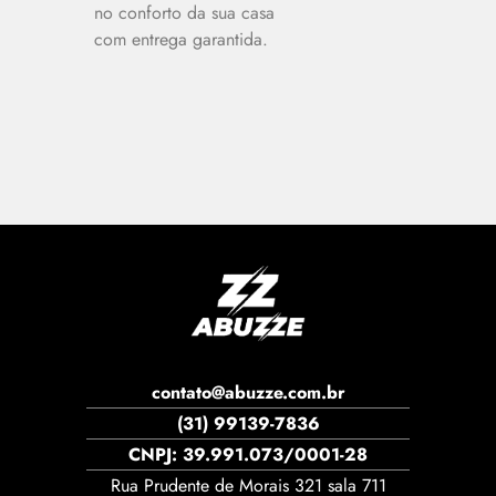
no conforto da sua casa
com entrega garantida.
contato@abuzze.com.br
(31) 99139-7836
CNPJ: 39.991.073/0001-28
Rua Prudente de Morais 321 sala 711