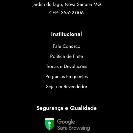
Jardim do lago, Nova Serrana MG
CEP: 35522-006
Institucional
Fale Conosco
Política de Frete
Trocas e Devoluções
Perguntas Frequentes
Seja um Revendedor
Segurança e Qualidade