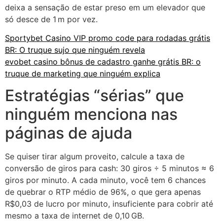
deixa a sensação de estar preso em um elevador que
só desce de 1 m por vez.
Sportybet Casino VIP promo code para rodadas grátis
BR: O truque sujo que ninguém revela
evobet casino bônus de cadastro ganhe grátis BR: o
truque de marketing que ninguém explica
Estratégias “sérias” que
ninguém menciona nas
páginas de ajuda
Se quiser tirar algum proveito, calcule a taxa de
conversão de giros para cash: 30 giros ÷ 5 minutos ≈ 6
giros por minuto. A cada minuto, você tem 6 chances
de quebrar o RTP médio de 96%, o que gera apenas
R$0,03 de lucro por minuto, insuficiente para cobrir até
mesmo a taxa de internet de 0,10 GB.