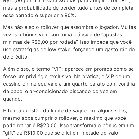
R$10,00 por dia, levará 30 dias para atingir o rollover,
mas a probabilidade de perder tudo antes de completar
esse período é superior a 80%.
Mas não é só o rollover que assombra o jogador. Muitas
vezes o bônus vem com uma cláusula de “apostas
mínimas de R$5,00 por rodada”. Isso impede que você
use estratégias de low stake, forçando um gasto rápido
de crédito.
Além disso, o termo “VIP” aparece em promos como se
fosse um privilégio exclusivo. Na prática, o VIP de um
cassino online equivale a um quarto barato com cortina
de papel e ar-condicionado piscando de vez em
quando.
E tem a questão do limite de saque: em alguns sites,
mesmo após cumprir o rollover, o máximo que você
pode retirar é R$20,00. Isso transforma o bônus em um
“gift” de R$10,00 que se dilui em metade do valor