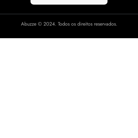
Abuzze © 2024. Todos os direitos reservados.