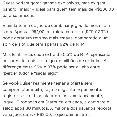
Quest podem gerar ganhos explosivos, mas exigem
bankroll maior – ideal para quem tem mais de R$200,00
para se arriscar.
E ainda tem a opção de combinar jogos de mesa com
slots. Apostar R$1,00 em roleta europeia (RTP 97,3%)
pode gerar um retorno mais estável comparado a um
spin de slot que tem apenas 92% de RTP.
Mas lembre-se: cada extra de 0,5% de RTP representa
milhares de reais ao longo de milhões de rodadas. A
diferença entre 96% e 97% pode ser a linha entre
“perder tudo” e “sacar algo”.
Se você quiser realmente testar a oferta sem
comprometer muito, faça o seguinte experimento:
registre-se em duas plataformas simultaneamente,
jogue 10 rodadas em Starburst em cada, e compare o
saldo após 30 minutos. A maioria dos usuários reporta
variações de +/- R$2,00, o que demonstra a