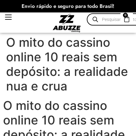
Envio rápido e seguro para todo Brasil!
0
O mito do cassino
online 10 reais sem
depósito: a realidade
nua e crua
O mito do cassino
online 10 reais sem
depósito: a realidade