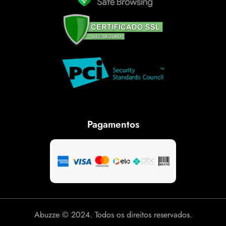
Pagamentos
Abuzze © 2024. Todos os direitos reservados.