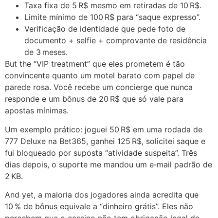
Taxa fixa de 5 R$ mesmo em retiradas de 10 R$.
Limite mínimo de 100 R$ para “saque expresso”.
Verificação de identidade que pede foto de
documento + selfie + comprovante de residência
de 3 meses.
But the “VIP treatment” que eles prometem é tão
convincente quanto um motel barato com papel de
parede rosa. Você recebe um concierge que nunca
responde e um bônus de 20 R$ que só vale para
apostas mínimas.
Um exemplo prático: joguei 50 R$ em uma rodada de
777 Deluxe na Bet365, ganhei 125 R$, solicitei saque e
fui bloqueado por suposta “atividade suspeita”. Três
dias depois, o suporte me mandou um e‑mail padrão de
2 KB.
And yet, a maioria dos jogadores ainda acredita que
10 % de bônus equivale a “dinheiro grátis”. Eles não