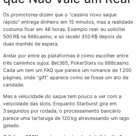
Os promotores dizem que o “cassino novo saque
rápido” entrega dinheiro em 15 minutos, mas a realidade
costuma ficar em 48 horas. Exemplo real: eu solicitei
500 R$ na 888casino, e só recebi 350 R$ depois de
duas manhãs de espera.
Andar por entre as plataformas é como escolher entre
três caminhos sujos: Bet365, PokerStars ou 888casino.
Cada um tem um FAQ que parece um romance de 1 200
páginas, onde “gift” aparece como se fosse um ato de
caridade.
Mas a velocidade do saque tem pouco a ver com a
velocidade das slots. Enquanto Starburst gira em
3 segundos por rodada, o processamento bancário
parece uma tartaruga de 120 kg atravessando um lago
gelado.