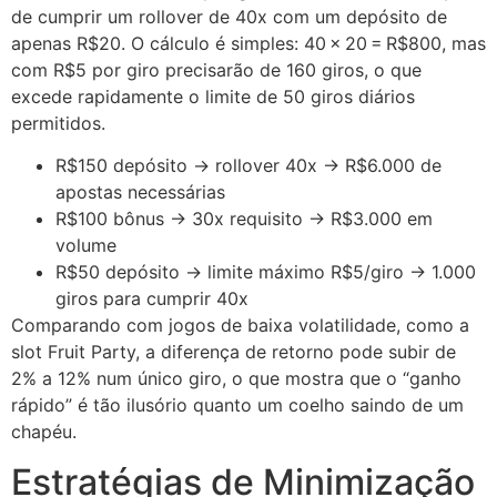
de cumprir um rollover de 40x com um depósito de
apenas R$20. O cálculo é simples: 40 × 20 = R$800, mas
com R$5 por giro precisarão de 160 giros, o que
excede rapidamente o limite de 50 giros diários
permitidos.
R$150 depósito → rollover 40x → R$6.000 de
apostas necessárias
R$100 bônus → 30x requisito → R$3.000 em
volume
R$50 depósito → limite máximo R$5/giro → 1.000
giros para cumprir 40x
Comparando com jogos de baixa volatilidade, como a
slot Fruit Party, a diferença de retorno pode subir de
2% a 12% num único giro, o que mostra que o “ganho
rápido” é tão ilusório quanto um coelho saindo de um
chapéu.
Estratégias de Minimização