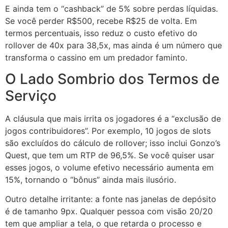
E ainda tem o “cashback” de 5% sobre perdas líquidas.
Se você perder R$500, recebe R$25 de volta. Em
termos percentuais, isso reduz o custo efetivo do
rollover de 40x para 38,5x, mas ainda é um número que
transforma o cassino em um predador faminto.
O Lado Sombrio dos Termos de
Serviço
A cláusula que mais irrita os jogadores é a “exclusão de
jogos contribuidores”. Por exemplo, 10 jogos de slots
são excluídos do cálculo de rollover; isso inclui Gonzo’s
Quest, que tem um RTP de 96,5%. Se você quiser usar
esses jogos, o volume efetivo necessário aumenta em
15%, tornando o “bônus” ainda mais ilusório.
Outro detalhe irritante: a fonte nas janelas de depósito
é de tamanho 9px. Qualquer pessoa com visão 20/20
tem que ampliar a tela, o que retarda o processo e