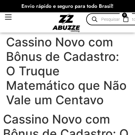
Envio rápido e seguro para todo Brasil!
0
Cassino Novo com
Bônus de Cadastro:
O Truque
Matemático que Não
Vale um Centavo
Cassino Novo com
Bônus de Cadastro: O