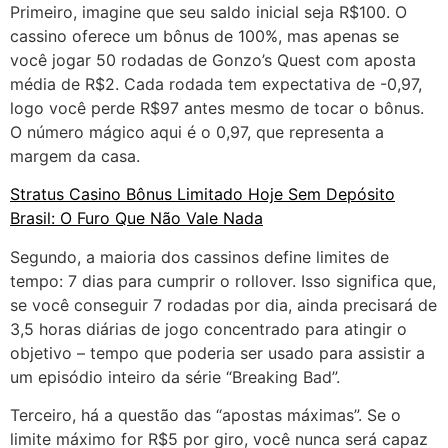
Primeiro, imagine que seu saldo inicial seja R$100. O
cassino oferece um bônus de 100%, mas apenas se
você jogar 50 rodadas de Gonzo’s Quest com aposta
média de R$2. Cada rodada tem expectativa de -0,97,
logo você perde R$97 antes mesmo de tocar o bônus.
O número mágico aqui é o 0,97, que representa a
margem da casa.
Stratus Casino Bônus Limitado Hoje Sem Depósito
Brasil: O Furo Que Não Vale Nada
Segundo, a maioria dos cassinos define limites de
tempo: 7 dias para cumprir o rollover. Isso significa que,
se você conseguir 7 rodadas por dia, ainda precisará de
3,5 horas diárias de jogo concentrado para atingir o
objetivo – tempo que poderia ser usado para assistir a
um episódio inteiro da série “Breaking Bad”.
Terceiro, há a questão das “apostas máximas”. Se o
limite máximo for R$5 por giro, você nunca será capaz