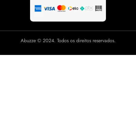
Abuzze © 2024. Todos os direitos reservados.