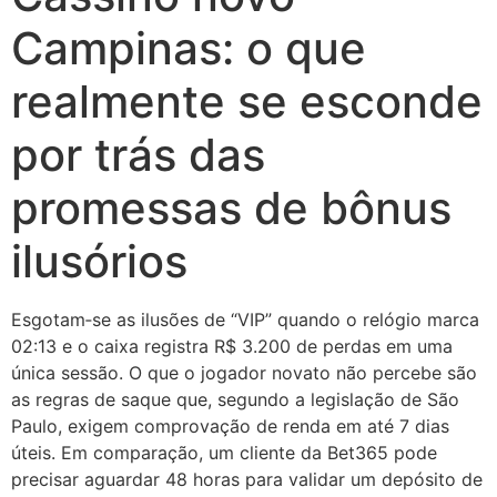
Campinas: o que
realmente se esconde
por trás das
promessas de bônus
ilusórios
Esgotam‑se as ilusões de “VIP” quando o relógio marca
02:13 e o caixa registra R$ 3.200 de perdas em uma
única sessão. O que o jogador novato não percebe são
as regras de saque que, segundo a legislação de São
Paulo, exigem comprovação de renda em até 7 dias
úteis. Em comparação, um cliente da Bet365 pode
precisar aguardar 48 horas para validar um depósito de