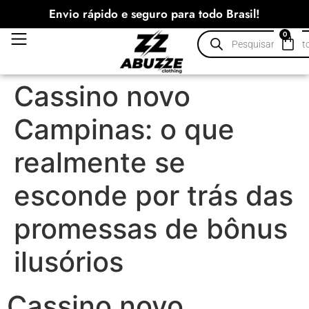
Envio rápido e seguro para todo Brasil!
0
Cassino novo
Campinas: o que
realmente se
esconde por trás das
promessas de bônus
ilusórios
Cassino novo