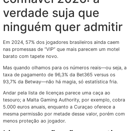
verdade suja que
ninguém quer admitir
Em 2024, 57% dos jogadores brasileiros ainda caem
nas promessas de “VIP” que mais parecem um motel
barato com tapete novo.
Mas quando olhamos para os números reais—ou seja, a
taxa de pagamento de 96,3% da Bet365 versus os
93,7% da Betway—não há magia, só estatística fria.
Andar pela lista de licenças parece uma caça ao
tesouro; a Malta Gaming Authority, por exemplo, cobra
5.000 euros anuais, enquanto a Curaçao oferece a
mesma permissão por metade desse valor, porém com
menos proteção ao jogador.