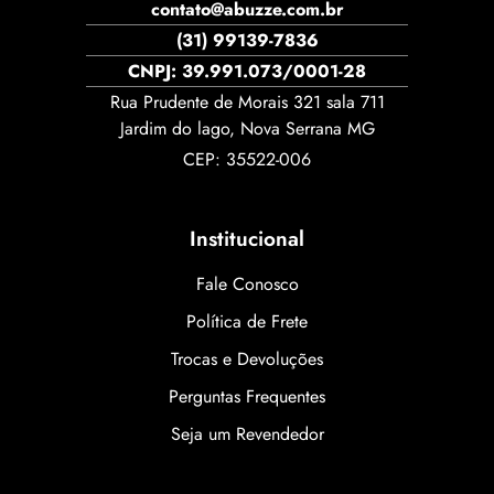
contato@abuzze.com.br
(31) 99139-7836
CNPJ: 39.991.073/0001-28
Rua Prudente de Morais 321 sala 711
Jardim do lago, Nova Serrana MG
CEP: 35522-006
Institucional
Fale Conosco
Política de Frete
Trocas e Devoluções
Perguntas Frequentes
Seja um Revendedor