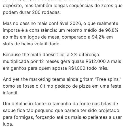
depósito, mas também longas sequências de zeros que
podem durar 200 rodadas.
Mas no cassino mais confiável 2026, o que realmente
importa é a consistência: um retorno médio de 96,8%
ao mês em jogos de mesa, comparado a 94,2% em
slots de baixa volatilidade.
Because the math doesn’t lie; a 2% diferença
multiplicada por 12 meses gera quase R$12.000 a mais
em ganhos para quem aposta R$1.000 todo mês.
And yet the marketing teams ainda gritam “Free spins!”
como se fosse o último pedaço de pizza em uma festa
infantil.
Um detalhe irritante: o tamanho da fonte nas telas de
saque fica tão pequeno que parece ter sido projetado
para formigas, forçando até os mais experientes a usar
lupa.