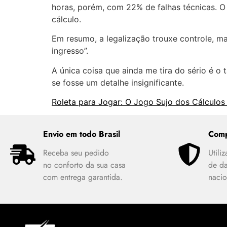
horas, porém, com 22% de falhas técnicas. 
cálculo.
Em resumo, a legalização trouxe controle, mas 
ingresso”.
A única coisa que ainda me tira do sério é o
se fosse um detalhe insignificante.
Roleta para Jogar: O Jogo Sujo dos Cálculo
Envio em todo Brasil
Comp
Receba seu pedido
Utili
no conforto da sua casa
de d
com entrega garantida.
nacio