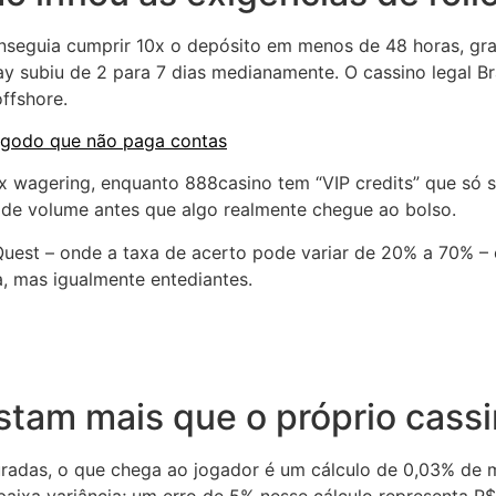
onseguia cumprir 10x o depósito em menos de 48 horas, gra
 subiu de 2 para 7 dias medianamente. O cassino legal Br
ffshore.
engodo que não paga contas
x wagering, enquanto 888casino tem “VIP credits” que só s
de volume antes que algo realmente chegue ao bolso.
est – onde a taxa de acerto pode variar de 20% a 70% – os
, mas igualmente entediantes.
stam mais que o próprio cass
ouradas, o que chega ao jogador é um cálculo de 0,03% de 