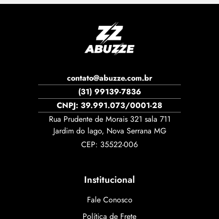
contato@abuzze.com.br
(31) 99139-7836
CNPJ: 39.991.073/0001-28
Rua Prudente de Morais 321 sala 711
Jardim do lago, Nova Serrana MG
CEP: 35522-006
Institucional
Fale Conosco
Política de Frete