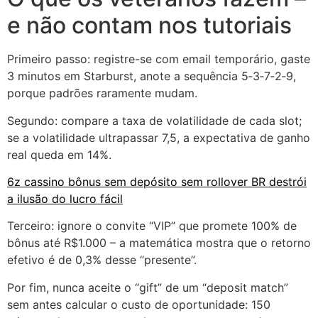
e não contam nos tutoriais
Primeiro passo: registre-se com email temporário, gaste
3 minutos em Starburst, anote a sequência 5‑3‑7‑2‑9,
porque padrões raramente mudam.
Segundo: compare a taxa de volatilidade de cada slot;
se a volatilidade ultrapassar 7,5, a expectativa de ganho
real queda em 14%.
6z cassino bônus sem depósito sem rollover BR destrói
a ilusão do lucro fácil
Terceiro: ignore o convite “VIP” que promete 100% de
bônus até R$1.000 – a matemática mostra que o retorno
efetivo é de 0,3% desse “presente”.
Por fim, nunca aceite o “gift” de um “deposit match”
sem antes calcular o custo de oportunidade: 150