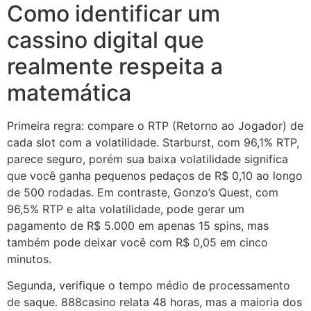
Como identificar um
cassino digital que
realmente respeita a
matemática
Primeira regra: compare o RTP (Retorno ao Jogador) de
cada slot com a volatilidade. Starburst, com 96,1% RTP,
parece seguro, porém sua baixa volatilidade significa
que você ganha pequenos pedaços de R$ 0,10 ao longo
de 500 rodadas. Em contraste, Gonzo’s Quest, com
96,5% RTP e alta volatilidade, pode gerar um
pagamento de R$ 5.000 em apenas 15 spins, mas
também pode deixar você com R$ 0,05 em cinco
minutos.
Segunda, verifique o tempo médio de processamento
de saque. 888casino relata 48 horas, mas a maioria dos