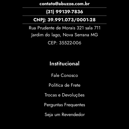
contato@abuzze.com.br
(31) 99139-7836
CNPJ: 39.991.073/0001-28
Rua Prudente de Morais 321 sala 711
Jardim do lago, Nova Serrana MG
CEP: 35522-006
Institucional
Fale Conosco
Política de Frete
Trocas e Devoluções
Perguntas Frequentes
Seja um Revendedor