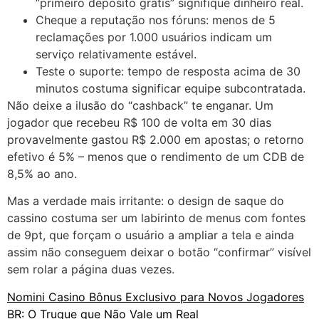
“primeiro depósito grátis” signifique dinheiro real.
Cheque a reputação nos fóruns: menos de 5
reclamações por 1.000 usuários indicam um
serviço relativamente estável.
Teste o suporte: tempo de resposta acima de 30
minutos costuma significar equipe subcontratada.
Não deixe a ilusão do “cashback” te enganar. Um
jogador que recebeu R$ 100 de volta em 30 dias
provavelmente gastou R$ 2.000 em apostas; o retorno
efetivo é 5% – menos que o rendimento de um CDB de
8,5% ao ano.
Mas a verdade mais irritante: o design de saque do
cassino costuma ser um labirinto de menus com fontes
de 9pt, que forçam o usuário a ampliar a tela e ainda
assim não conseguem deixar o botão “confirmar” visível
sem rolar a página duas vezes.
Nomini Casino Bônus Exclusivo para Novos Jogadores
BR: O Truque que Não Vale um Real