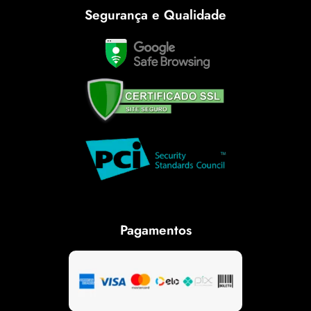
Segurança e Qualidade
Pagamentos