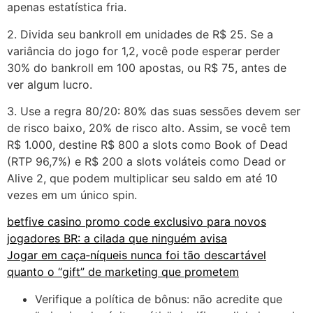
apenas estatística fria.
2. Divida seu bankroll em unidades de R$ 25. Se a
variância do jogo for 1,2, você pode esperar perder
30% do bankroll em 100 apostas, ou R$ 75, antes de
ver algum lucro.
3. Use a regra 80/20: 80% das suas sessões devem ser
de risco baixo, 20% de risco alto. Assim, se você tem
R$ 1.000, destine R$ 800 a slots como Book of Dead
(RTP 96,7%) e R$ 200 a slots voláteis como Dead or
Alive 2, que podem multiplicar seu saldo em até 10
vezes em um único spin.
betfive casino promo code exclusivo para novos
jogadores BR: a cilada que ninguém avisa
Jogar em caça‑níqueis nunca foi tão descartável
quanto o “gift” de marketing que prometem
Verifique a política de bônus: não acredite que