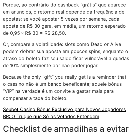
Porque, ao contrário do cashback “grátis” que aparece
em anúncios, o retorno real depende da frequência de
apostas: se você apostar 5 vezes por semana, cada
aposta de R$ 30 gera, em média, um retorno esperado
de 0,95 × R$ 30 = R$ 28,50.
Or, compare a volatilidade: slots como Dead or Alive
podem dobrar sua aposta em poucos spins, enquanto o
atraso do boleto faz seu saldo ficar vulnerável a quedas
de 10% simplesmente por não poder jogar.
Because the only “gift” you really get is a reminder that
o cassino não é um banco beneficente; aquele bônus
“VIP” na verdade é um convite a gastar mais para
compensar a taxa do boleto.
Seubet Casino Bônus Exclusivo para Novos Jogadores
BR: O Truque que Só os Vetados Entendem
Checklist de armadilhas a evitar