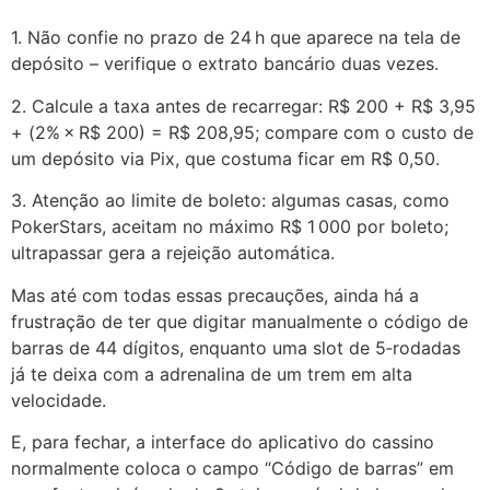
1. Não confie no prazo de 24 h que aparece na tela de
depósito – verifique o extrato bancário duas vezes.
2. Calcule a taxa antes de recarregar: R$ 200 + R$ 3,95
+ (2% × R$ 200) = R$ 208,95; compare com o custo de
um depósito via Pix, que costuma ficar em R$ 0,50.
3. Atenção ao limite de boleto: algumas casas, como
PokerStars, aceitam no máximo R$ 1 000 por boleto;
ultrapassar gera a rejeição automática.
Mas até com todas essas precauções, ainda há a
frustração de ter que digitar manualmente o código de
barras de 44 dígitos, enquanto uma slot de 5‑rodadas
já te deixa com a adrenalina de um trem em alta
velocidade.
E, para fechar, a interface do aplicativo do cassino
normalmente coloca o campo “Código de barras” em