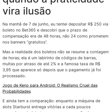
vira ilusão
Na manhã de 7 de junho, eu tentei depositar R$ 250 via
boleto no Bet365 e descobri que o prazo de
compensação era de 48 horas, não 24 como prometem
nos banners “gratuitos”.
Mas a realidade dos boletos não se resume a contagem
de horas; ela é um labirinto de códigos de barras,
multas por atraso de até 2% e a famosa taxa de R$
3,95 que aparece só depois que o pagamento já foi
processado.
Jogo de Keno para Android: O Realismo Cruel das
Probabilidades
E ainda tem a comparação: enquanto a máquina de
slots Starburst entrega vitórias a cada poucos