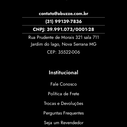
contato@abuzze.com.br
(31) 99139-7836
CNPJ: 39.991.073/0001-28
Rua Prudente de Morais 321 sala 711
Jardim do lago, Nova Serrana MG
CEP: 35522-006
Institucional
Fale Conosco
Política de Frete
Trocas e Devoluções
Perguntas Frequentes
Seja um Revendedor