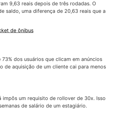
ram 9,63 reais depois de três rodadas. O
e saldo, uma diferença de 20,63 reais que a
cket de ônibus
 73% dos usuários que clicam em anúncios
to de aquisição de um cliente cai para menos
 impôs um requisito de rollover de 30x. Isso
 semanas de salário de um estagiário.