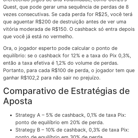
Quest, que pode gerar uma sequência de perdas de 8
vezes consecutivas. Se cada perda for R$25, você terá
que aguentar R$200 de destruição antes de ver uma
vitória moderada de R$150. O cashback só entra depois
que você já está no vermelho.
Ora, o jogador esperto pode calcular o ponto de
equilíbrio: se o cashback for 12% e a taxa do Pix 0,3%,
então a taxa efetiva é 1,2% do volume de perdas.
Portanto, para cada R$100 de perda, o jogador tem que
ganhar R$102,2 para não sair no prejuízo.
Comparativo de Estratégias de
Aposta
Strategy A – 5% de cashback, 0,1% de taxa Pix:
ponto de equilíbrio em 20% de perda.
Strategy B – 10% de cashback, 0,3% de taxa Pix:
ponto de equilíbrio em 30% de perda.