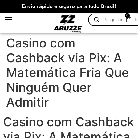
Envio rápido e seguro para todo Brasil!
0
Casino com
Cashback via Pix: A
Matemática Fria Que
Ninguém Quer
Admitir
Casino com Cashback
via Pix: A Matemática