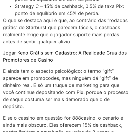
Strategy C – 15% de cashback, 0,5% de taxa Pix:
ponto de equilíbrio em 45% de perda.
O que se destaca aqui é que, ao contrário das “rodadas
grátis” de Starburst que parecem fáceis, o cashback
realmente exige que o jogador suporte mais perdas
antes de sentir qualquer alívio.
Jogar Keno Grátis sem Cadastro: A Realidade Crua dos
Promotores de Casino
E ainda tem o aspecto psicológico: o termo “gift”
aparece em promocodes, mas ninguém dá “gift” de
dinheiro real. É só um truque de marketing para que
você continue depositando com Pix, porque o processo
de saque costuma ser mais demorado que o de
depósito.
E se o cassino em questão for 888casino, o cenário é
ainda mais obscuro. Eles oferecem 15% de cashback,
porém limitam a devolução ao valor de 3 vezes o