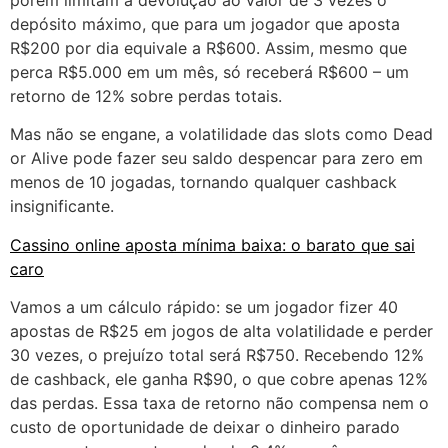
depósito máximo, que para um jogador que aposta
R$200 por dia equivale a R$600. Assim, mesmo que
perca R$5.000 em um mês, só receberá R$600 – um
retorno de 12% sobre perdas totais.
Mas não se engane, a volatilidade das slots como Dead
or Alive pode fazer seu saldo despencar para zero em
menos de 10 jogadas, tornando qualquer cashback
insignificante.
Cassino online aposta mínima baixa: o barato que sai
caro
Vamos a um cálculo rápido: se um jogador fizer 40
apostas de R$25 em jogos de alta volatilidade e perder
30 vezes, o prejuízo total será R$750. Recebendo 12%
de cashback, ele ganha R$90, o que cobre apenas 12%
das perdas. Essa taxa de retorno não compensa nem o
custo de oportunidade de deixar o dinheiro parado