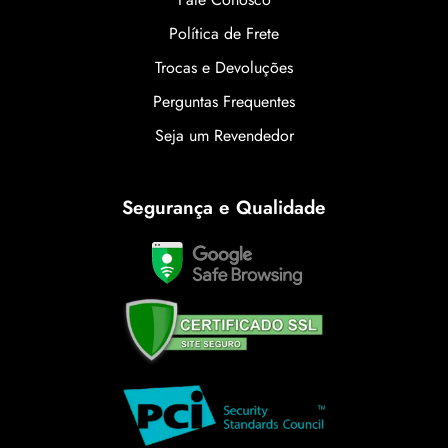
Política de Frete
Trocas e Devoluções
Perguntas Frequentes
Seja um Revendedor
Segurança e Qualidade