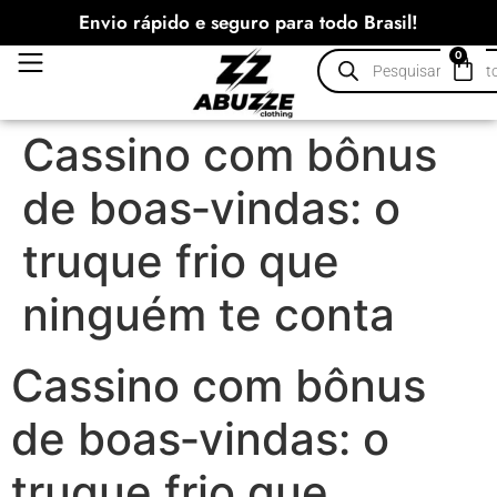
Envio rápido e seguro para todo Brasil!
0
Cassino com bônus
de boas‑vindas: o
truque frio que
ninguém te conta
Cassino com bônus
de boas‑vindas: o
truque frio que