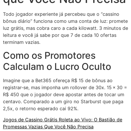
Todo jogador experiente já percebeu que o “cassino
bônus diário” funciona como uma conta de luz: promete
luz grátis, mas cobra caro a cada kilowatt. 3 minutos de
leitura e você já sabe por que 7 de cada 10 ofertas
terminam vazias.
Como os Promotores
Calculam o Lucro Oculto
Imagine que a Bet365 ofereça R$ 15 de bônus ao
registrar‑se, mas imponha um rollover de 30x. 15 × 30 =
R$ 450 que o jogador deve apostar antes de tocar um
centavo. Comparado a um giro no Starburst que paga
2,5x, o retorno esperado cai 92%.
Jogos de Cassino Grátis Roleta ao Vivo: O Bastião de
Promessas Vazias Que Você Não Precisa