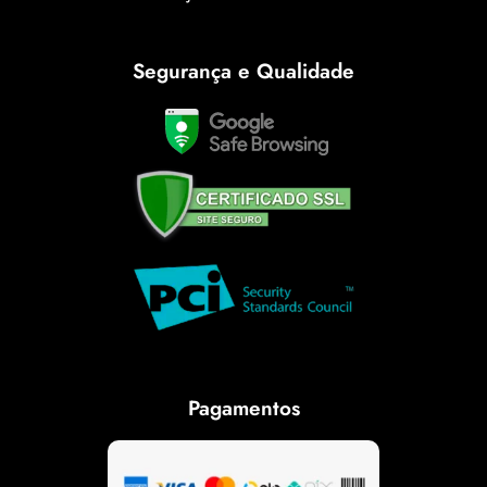
Segurança e Qualidade
Pagamentos