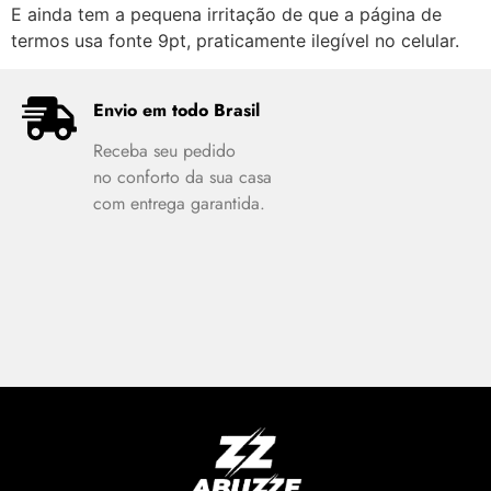
E ainda tem a pequena irritação de que a página de
termos usa fonte 9pt, praticamente ilegível no celular.
Envio em todo Brasil
Receba seu pedido
no conforto da sua casa
com entrega garantida.