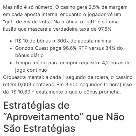
Mas não é só número. O casino gera 2,5% de margem
em cada aposta interna, enquanto o jogador vê um
“gift” de 5% de volta. Na prática, o “gift” é só uma
ilusão que mascara a verdadeira taxa de 97,5%.
R$ 10 de bônus ≈ 300x de aposta mínima
Gonzo’s Quest paga 96,6% RTP versus 84% do
bônus diário
Tempo médio para cumprir requisito: 4,2 horas de
jogo contínuo
Orquestra mental: a cada 1 segundo de roleta, o cassino
retém 0,003 centavos. Em 3.600 segundos (1 hora) isso
dá R$ 10,80 – exatamente o que o bônus prometia.
Estratégias de
“Aproveitamento” que Não
São Estratégias