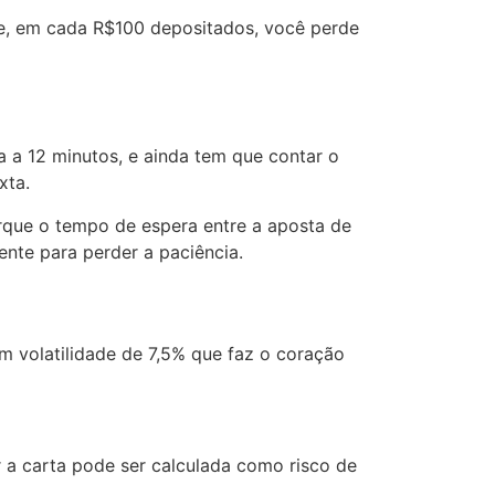
ue, em cada R$100 depositados, você perde
 a 12 minutos, e ainda tem que contar o
xta.
que o tempo de espera entre a aposta de
ente para perder a paciência.
m volatilidade de 7,5% que faz o coração
r a carta pode ser calculada como risco de