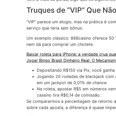
Truques de “VIP” Que Nã
“VIP” parece um elogio, mas na prática é c
serviço que teria sem bônus.
Um exemplo clássico: 888casino oferece 50 “
nem dá para comprar um chiclete.
Baixar roleta para iPhone: a verdade crua qu
Jogar Bingo Brasil Dinheiro Real: O Mecanis
Depositando R$150 via Pix, você ganha 
Jogando 20 rodadas de blackjack com a
em um jackpot de 0,01% de chance.
Na roleta, apostar R$5 em números verm
cassino tira R$0,14 de comissão.
Se compararmos a percentagem de retorno ao
sobre cada aposta, a diferença é quase impe