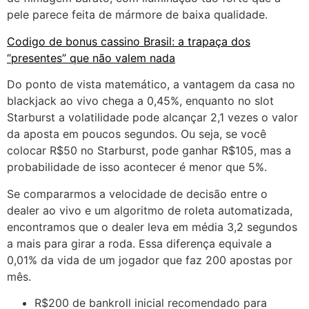
pele parece feita de mármore de baixa qualidade.
Codigo de bonus cassino Brasil: a trapaça dos
“presentes” que não valem nada
Do ponto de vista matemático, a vantagem da casa no
blackjack ao vivo chega a 0,45%, enquanto no slot
Starburst a volatilidade pode alcançar 2,1 vezes o valor
da aposta em poucos segundos. Ou seja, se você
colocar R$50 no Starburst, pode ganhar R$105, mas a
probabilidade de isso acontecer é menor que 5%.
Se compararmos a velocidade de decisão entre o
dealer ao vivo e um algoritmo de roleta automatizada,
encontramos que o dealer leva em média 3,2 segundos
a mais para girar a roda. Essa diferença equivale a
0,01% da vida de um jogador que faz 200 apostas por
mês.
R$200 de bankroll inicial recomendado para