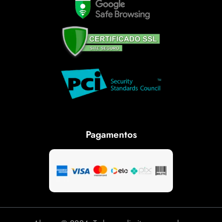
Pagamentos