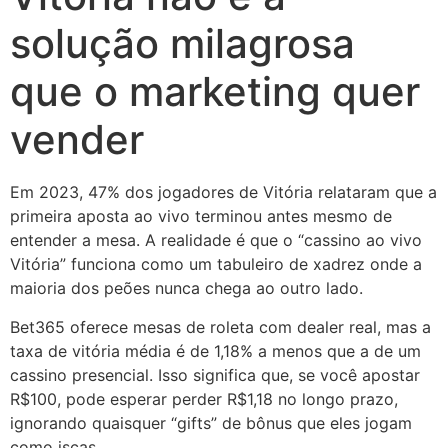
solução milagrosa
que o marketing quer
vender
Em 2023, 47% dos jogadores de Vitória relataram que a
primeira aposta ao vivo terminou antes mesmo de
entender a mesa. A realidade é que o “cassino ao vivo
Vitória” funciona como um tabuleiro de xadrez onde a
maioria dos peões nunca chega ao outro lado.
Bet365 oferece mesas de roleta com dealer real, mas a
taxa de vitória média é de 1,18% a menos que a de um
cassino presencial. Isso significa que, se você apostar
R$100, pode esperar perder R$1,18 no longo prazo,
ignorando quaisquer “gifts” de bônus que eles jogam
como iscas.