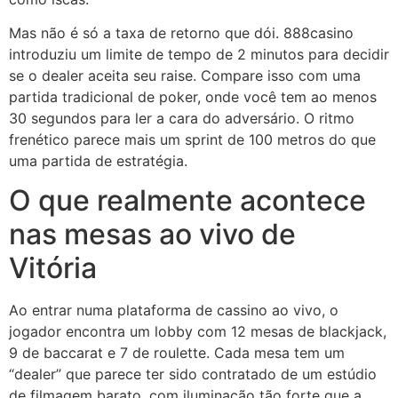
Mas não é só a taxa de retorno que dói. 888casino
introduziu um limite de tempo de 2 minutos para decidir
se o dealer aceita seu raise. Compare isso com uma
partida tradicional de poker, onde você tem ao menos
30 segundos para ler a cara do adversário. O ritmo
frenético parece mais um sprint de 100 metros do que
uma partida de estratégia.
O que realmente acontece
nas mesas ao vivo de
Vitória
Ao entrar numa plataforma de cassino ao vivo, o
jogador encontra um lobby com 12 mesas de blackjack,
9 de baccarat e 7 de roulette. Cada mesa tem um
“dealer” que parece ter sido contratado de um estúdio
de filmagem barato, com iluminação tão forte que a