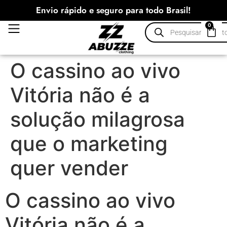
Envio rápido e seguro para todo Brasil!
0
O cassino ao vivo
Vitória não é a
solução milagrosa
que o marketing
quer vender
O cassino ao vivo
Vitória não é a