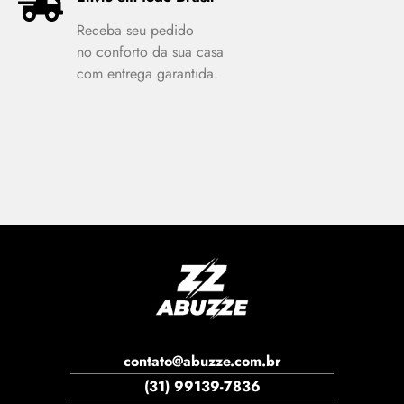
Receba seu pedido
no conforto da sua casa
com entrega garantida.
contato@abuzze.com.br
(31) 99139-7836