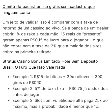
O mito do bacará online grátis sem cadastro que
ninguém conta
Um jeito de validar isso é comparar com a taxa de
retorno de um cassino ao vivo. Se a banca de um dealer
cobrir 1% de rake a cada mão, 15 reais de “presente”
geram apenas R$0,15 de lucro para o jogador – o que
não cobre nem a taxa de 2% que a maioria dos sites
cobra na primeira retirada.
Stratus Casino Bônus Limitado Hoje Sem Depósito
Brasil: O Furo Que Não Vale Nada
Exemplo 1: R$15 de bônus + 20x rollover = 300
giros de R$0,10
Exemplo 2: 5% de taxa fixa = R$0,75 já deduzidos
antes de jogar
Exemplo 3: Slot com volatilidade alta paga 25x ao
máximo, mas a probabilidade é menor que 1%