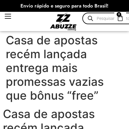
Envio rápido e seguro para todo Brasil!
0
Casa de apostas
recém lançada
entrega mais
promessas vazias
que bônus “free”
Casa de apostas
recém lançada