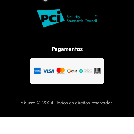
Pagamentos
Abuzze © 2024. Todos os direitos reservados.