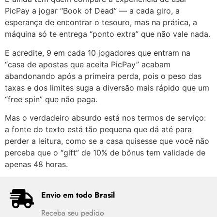
PicPay a jogar “Book of Dead” — a cada giro, a
esperança de encontrar o tesouro, mas na prática, a
máquina só te entrega “ponto extra” que não vale nada.
E acredite, 9 em cada 10 jogadores que entram na
“casa de apostas que aceita PicPay” acabam
abandonando após a primeira perda, pois o peso das
taxas e dos limites suga a diversão mais rápido que um
“free spin” que não paga.
Mas o verdadeiro absurdo está nos termos de serviço:
a fonte do texto está tão pequena que dá até para
perder a leitura, como se a casa quisesse que você não
perceba que o “gift” de 10% de bônus tem validade de
apenas 48 horas.
Envio em todo Brasil
Receba seu pedido