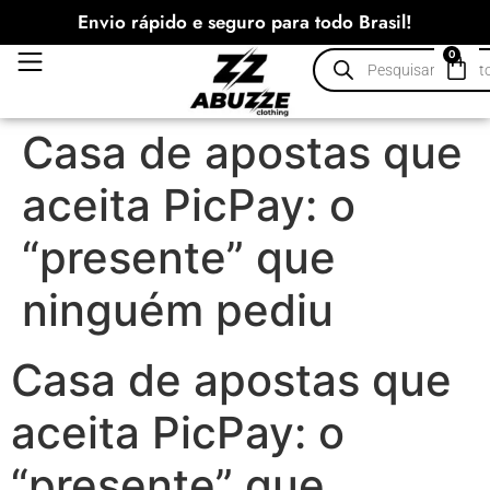
Envio rápido e seguro para todo Brasil!
0
Casa de apostas que
aceita PicPay: o
“presente” que
ninguém pediu
Casa de apostas que
aceita PicPay: o
“presente” que