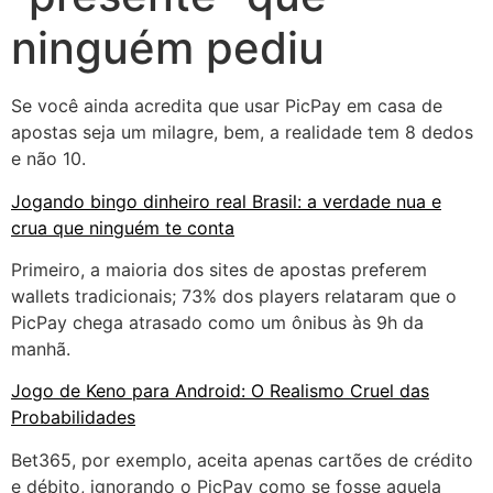
ninguém pediu
Se você ainda acredita que usar PicPay em casa de
apostas seja um milagre, bem, a realidade tem 8 dedos
e não 10.
Jogando bingo dinheiro real Brasil: a verdade nua e
crua que ninguém te conta
Primeiro, a maioria dos sites de apostas preferem
wallets tradicionais; 73% dos players relataram que o
PicPay chega atrasado como um ônibus às 9h da
manhã.
Jogo de Keno para Android: O Realismo Cruel das
Probabilidades
Bet365, por exemplo, aceita apenas cartões de crédito
e débito, ignorando o PicPay como se fosse aquela