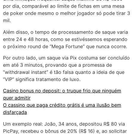
por dia, comparável ao limite de fichas em uma mesa
de poker onde mesmo o melhor jogador só pode tirar 3
mil.
Além disso, o tempo de processamento de saque varia
entre 24 e 48 horas, como se estivéssemos esperando
o próximo round de “Mega Fortune” que nunca ocorre.
Por outro lado, um saque via Pix costuma ser concluído
em até 3 minutos, provando que a promessa de
“withdrawal instant” é tão falsa quanto a ideia de que
“VIP” significa tratamento de luxo.
Casino bonus no deposit: o truque frio que ninguém
quer admitir
O cassino que paga crédito grátis é uma ilusão bem
disfarçada
Um exemplo real: João, 34 anos, depositou R$ 80 via
PicPay, recebeu o bônus de 20% (R$ 16) e, ao solicitar