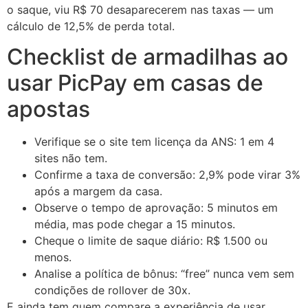
o saque, viu R$ 70 desaparecerem nas taxas — um
cálculo de 12,5% de perda total.
Checklist de armadilhas ao
usar PicPay em casas de
apostas
Verifique se o site tem licença da ANS: 1 em 4
sites não tem.
Confirme a taxa de conversão: 2,9% pode virar 3%
após a margem da casa.
Observe o tempo de aprovação: 5 minutos em
média, mas pode chegar a 15 minutos.
Cheque o limite de saque diário: R$ 1.500 ou
menos.
Analise a política de bônus: “free” nunca vem sem
condições de rollover de 30x.
E ainda tem quem compare a experiência de usar