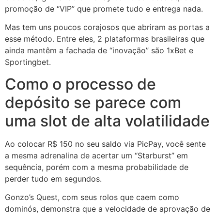
promoção de “VIP” que promete tudo e entrega nada.
Mas tem uns poucos corajosos que abriram as portas a
esse método. Entre eles, 2 plataformas brasileiras que
ainda mantêm a fachada de “inovação” são 1xBet e
Sportingbet.
Como o processo de
depósito se parece com
uma slot de alta volatilidade
Ao colocar R$ 150 no seu saldo via PicPay, você sente
a mesma adrenalina de acertar um “Starburst” em
sequência, porém com a mesma probabilidade de
perder tudo em segundos.
Gonzo’s Quest, com seus rolos que caem como
dominós, demonstra que a velocidade de aprovação de