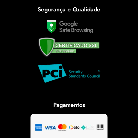
Segurança e Qualidade
Pagamentos