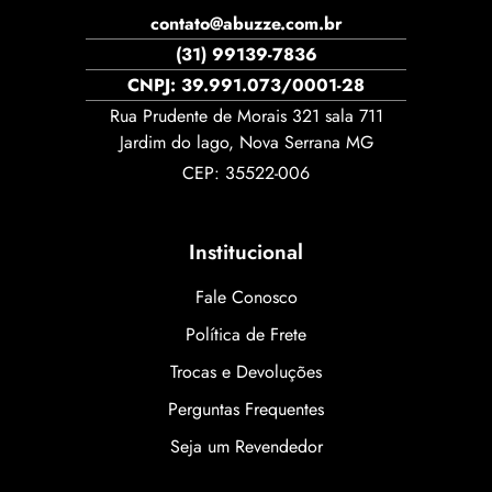
contato@abuzze.com.br
(31) 99139-7836
CNPJ: 39.991.073/0001-28
Rua Prudente de Morais 321 sala 711
Jardim do lago, Nova Serrana MG
CEP: 35522-006
Institucional
Fale Conosco
Política de Frete
Trocas e Devoluções
Perguntas Frequentes
Seja um Revendedor