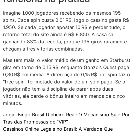
Imagine 1.000 jogadores recebendo os mesmos 195
spins. Cada spin custa 0,01 R$, logo o cassino gasta R$
1.950. Se cada jogador apostar 10 R$ e perder tudo, o
retorno total do site ainda é R$ 9.850. A casa sai
ganhando 83% da receita, porque 195 giros raramente
chegam a três vitórias combinadas.
Mas tem mais: o valor médio de um ganho em Starburst
gira em torno de 0,15 R$, enquanto Gonzo’s Quest paga
0,30 R$ em média. A diferença de 0,15 R$ por spin faz o
“free spin” ter metade do valor de um spin pago. Se o
jogador não tem a disciplina de parar após duas
vitórias, ele perde o bônus inteiro em menos de cinco
minutos.
Jogar Bingo Brasil Dinheiro Real: O Mecanismo Sujo Por
Trás das Promessas de “VIP”
Cassinos Online Legais no Brasil: A Verdade Que