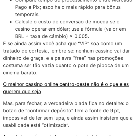
Pago e Pix; escolha o mais rápido para bônus
temporais.
Calcule o custo de conversão de moeda se o
casino operar em dólar; use a fórmula (valor em
BRL ÷ taxa de câmbio) × 0,005.
E se ainda assim você acha que “VIP” soa como um
tratado de cortesia, lembre‑se: nenhum cassino vai dar
dinheiro de graça, e a palavra “free” nas promoções
costuma ser tão vazia quanto o pote de pipoca de um
cinema barato.
O melhor cassino online centro-oeste não é o que eles
querem que seja
Mas, para fechar, a verdadeira piada fica no detalhe: o
botão de “confirmar depósito” tem a fonte de 9 pt,
impossível de ler sem lupa, e ainda assim insistem que a
usabilidade está “otimizada”.