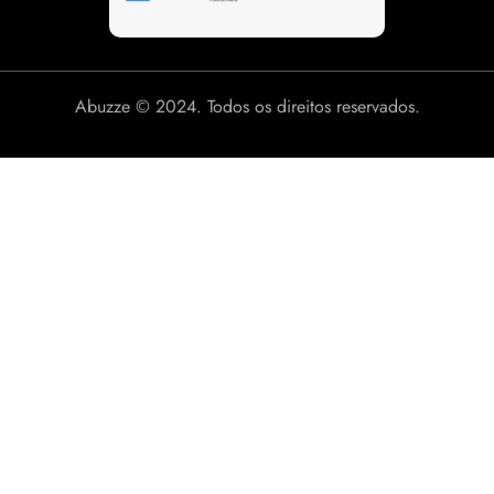
Abuzze © 2024. Todos os direitos reservados.