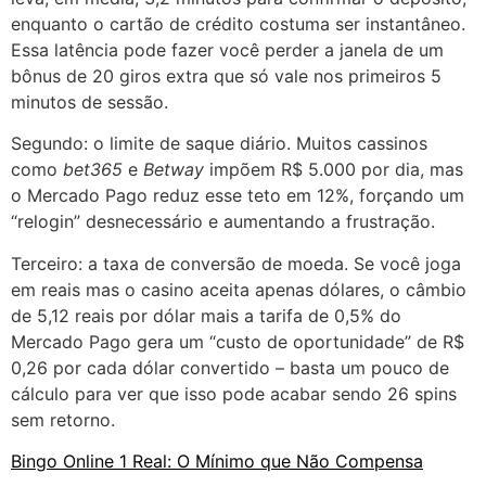
enquanto o cartão de crédito costuma ser instantâneo.
Essa latência pode fazer você perder a janela de um
bônus de 20 giros extra que só vale nos primeiros 5
minutos de sessão.
Segundo: o limite de saque diário. Muitos cassinos
como
bet365
e
Betway
impõem R$ 5.000 por dia, mas
o Mercado Pago reduz esse teto em 12%, forçando um
“relogin” desnecessário e aumentando a frustração.
Terceiro: a taxa de conversão de moeda. Se você joga
em reais mas o casino aceita apenas dólares, o câmbio
de 5,12 reais por dólar mais a tarifa de 0,5% do
Mercado Pago gera um “custo de oportunidade” de R$
0,26 por cada dólar convertido – basta um pouco de
cálculo para ver que isso pode acabar sendo 26 spins
sem retorno.
Bingo Online 1 Real: O Mínimo que Não Compensa