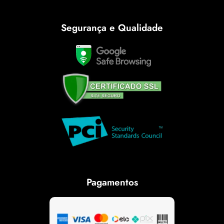
Segurança e Qualidade
Pagamentos