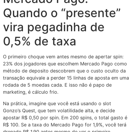
Quando o “presente”
vira pegadinha de
0,5% de taxa
O primeiro choque vem antes mesmo de apertar spin:
23% dos jogadores que escolhem Mercado Pago como
método de deposito descobrem que o custo oculto da
transação equivale a perder 15 linhas de aposta em uma
rodada de 5 moedas cada. E isso não é papo de
marketing, é cálculo frio.
Na prática, imagine que você está usando o slot
Gonzo’s Quest, que tem volatilidade alta, e decide
apostar R$ 0,50 por spin. Em 200 spins, o total gasto é
R$ 100. Se a taxa do Mercado Pago for 1,9%, você terá
drenado R$ 1,90 antes mesmo de ver o primeiro