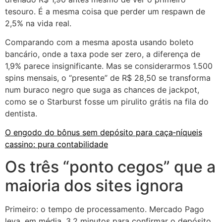
tesouro. É a mesma coisa que perder um respawn de
2,5% na vida real.
Comparando com a mesma aposta usando boleto
bancário, onde a taxa pode ser zero, a diferença de
1,9% parece insignificante. Mas se considerarmos 1.500
spins mensais, o “presente” de R$ 28,50 se transforma
num buraco negro que suga as chances de jackpot,
como se o Starburst fosse um pirulito grátis na fila do
dentista.
O engodo do bônus sem depósito para caça‑níqueis
cassino: pura contabilidade
Os três “ponto cegos” que a
maioria dos sites ignora
Primeiro: o tempo de processamento. Mercado Pago
leva, em média, 3,2 minutos para confirmar o depósito,