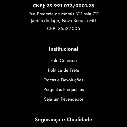
CNPJ: 39.991.073/0001-28
Rua Prudente de Morais 321 sala 711
Jardim do lago, Nova Serrana MG
CEP: 35522-006
Institucional
Fale Conosco
Política de Frete
Trocas e Devoluções
Perguntas Frequentes
Seja um Revendedor
Segurança e Qualidade