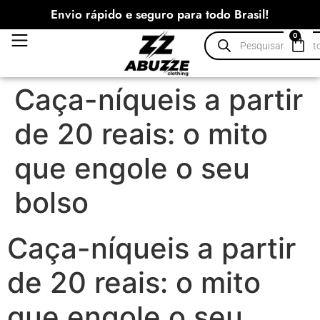
Envio rápido e seguro para todo Brasil!
0
Caça-níqueis a partir
de 20 reais: o mito
que engole o seu
bolso
Caça-níqueis a partir
de 20 reais: o mito
que engole o seu