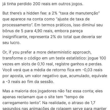
já tinha perdido 200 reais em outros jogos.
But there’s a hidden fee: a 2% “taxa de manutenção”
que aparece na conta como “ajuste de taxa de
processamento”. Em termos práticos, isso diminui seu
bônus de 5 para 4,90 reais, embora pareça
insignificante, representa 2% do total que deveria ser
seu lucro.
Or, if you prefer a more deterministic approach,
transforme o código em um teste estatístico: jogue 100
vezes em slots de 0,10 real, registre ganhos e perdas.
Você verá que a média de retorno fica em -0,03 reais
por aposta, um valor negativo que, acumulado, equivale
a -3 reais ao fim da sessão.
Mas a maioria dos jogadores não faz essa conta; eles
apenas reclamam que o site tem “tempo de
carregamento lento”. Na realidade, o atraso de 1,7
segundos nas animações de rolagem serve para manter