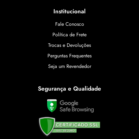
Institucional
Fale Conosco
Política de Frete
Trocas e Devoluções
Perguntas Frequentes
Seja um Revendedor
Segurança e Qualidade