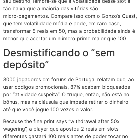
seu destino, lembre‑se que a volatilidade desse slot é
tão baixa que a maioria das vitórias são
micro‑pagamentos. Compare isso com o Gonzo’s Quest,
que tem volatilidade média e pode, em raro caso,
transformar 5 reais em 50, mas a probabilidade ainda é
menor que acertar um número primo maior que 100.
Desmistificando o “sem
depósito”
3000 jogadores em fóruns de Portugal relatam que, ao
usar códigos promocionais, 87% acabam bloqueados
por “atividade suspeita”. O truque, então, não está no
bônus, mas na cláusula que impede retirar o dinheiro
até que você jogue 100 vezes o valor.
Because the fine print says “withdrawal after 50x
wagering”, a player que apostou 2 reais em slots
diferentes gastará 100 reais antes de poder tocar no