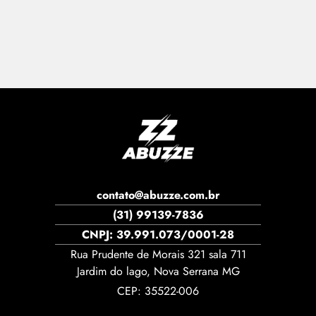
contato@abuzze.com.br
(31) 99139-7836
CNPJ: 39.991.073/0001-28
Rua Prudente de Morais 321 sala 711
Jardim do lago, Nova Serrana MG
CEP: 35522-006