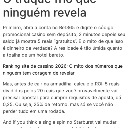
ninguém revela
Primeiro, abra a conta no Bet365 e digite o código
promocional casino sem depósito; 2 minutos depois seu
saldo já mostra 5 reais “gratuitos”. E o mito de que isso
é dinheiro de verdade? A realidade é tão úmida quanto
a toalha de um hotel barato.
Ranking site de cassino 2026: O mito dos números que
ninguém tem coragem de revelar
Mas, antes de cair na armadilha, calcule o ROI: 5 reais
divididos pelos 20 reais que você provavelmente vai
precisar apostar para cumprir requisitos de aposta, dá
0,25. Ou seja, 25% de retorno, mas só se você não
perder tudo em uma rodada.
And if you think a single spin no Starburst vai mudar