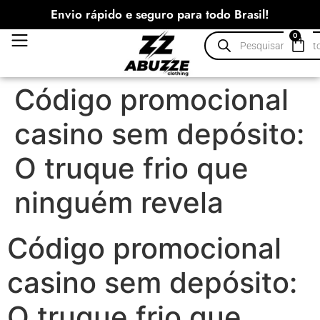
Envio rápido e seguro para todo Brasil!
0
Código promocional
casino sem depósito:
O truque frio que
ninguém revela
Código promocional
casino sem depósito:
O truque frio que