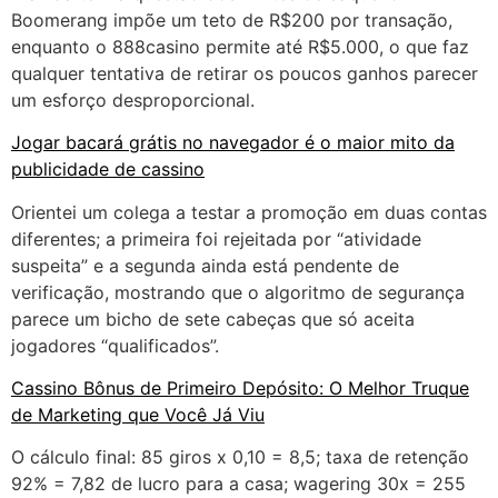
Boomerang impõe um teto de R$200 por transação,
enquanto o 888casino permite até R$5.000, o que faz
qualquer tentativa de retirar os poucos ganhos parecer
um esforço desproporcional.
Jogar bacará grátis no navegador é o maior mito da
publicidade de cassino
Orientei um colega a testar a promoção em duas contas
diferentes; a primeira foi rejeitada por “atividade
suspeita” e a segunda ainda está pendente de
verificação, mostrando que o algoritmo de segurança
parece um bicho de sete cabeças que só aceita
jogadores “qualificados”.
Cassino Bônus de Primeiro Depósito: O Melhor Truque
de Marketing que Você Já Viu
O cálculo final: 85 giros x 0,10 = 8,5; taxa de retenção
92% = 7,82 de lucro para a casa; wagering 30x = 255