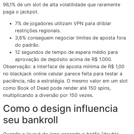
96,1% de um slot de alta volatilidade que raramente
paga o jackpot.
7% de jogadores utilizam VPN para driblar
restrições regionais.
3,6% conseguem negociar limites de aposta fora
do padrão.
12 segundos de tempo de espera médio para
aprovação de depósito acima de R$ 1.000.
Observação: a interface de aposta mínima de R$ 1,00
no blackjack online celular parece feita para testar a
paciência, não a estratégia. O mesmo valor em um slot
como Book of Dead pode render até 150 spins,
multiplicando a diversão por 150 vezes.
Como o design influencia
seu bankroll