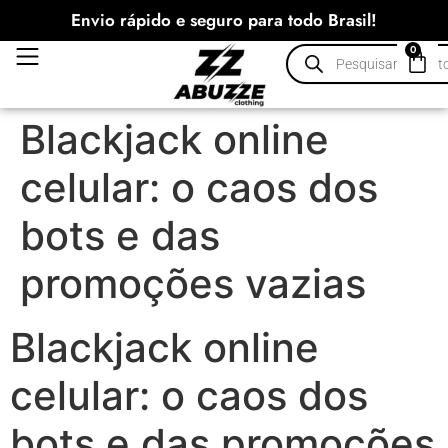
Envio rápido e seguro para todo Brasil!
0
Blackjack online
celular: o caos dos
bots e das
promoções vazias
Blackjack online
celular: o caos dos
bots e das promoções