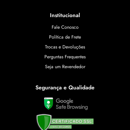
Institucional
Fale Conosco
Política de Frete
Trocas e Devoluções
Perguntas Frequentes
Seja um Revendedor
Segurança e Qualidade