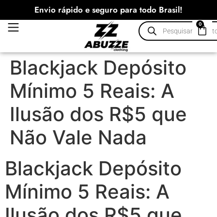
Envio rápido e seguro para todo Brasil!
0
Blackjack Depósito
Mínimo 5 Reais: A
Ilusão dos R$5 que
Não Vale Nada
Blackjack Depósito
Mínimo 5 Reais: A
Ilusão dos R$5 que