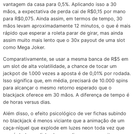
vantagem da casa para 0,5%. Aplicando isso a 30
mãos, a expectativa de perda cai de R$0,15 por mano
para R$0,075. Ainda assim, em termos de tempo, 30
mãos levam aproximadamente 12 minutos, o que é mais
rápido que esperar a roleta parar de girar, mas ainda
assim muito mais lento que o 30x payout de uma slot
como Mega Joker.
Comparativamente, se usar a mesma banca de R$5 em
um slot de alta volatilidade, a chance de tocar um
jackpot de 1.000 vezes a aposta é de 0,01% por rodada.
Isso significa que, em média, precisará de 10.000 spins
para alcançar o mesmo retorno esperado que o
blackjack oferece em 30 mãos. A diferença de tempo é
de horas versus dias.
Além disso, o efeito psicológico de ver fichas subindo
no blackjack é menos viciante que a animação de um
caça-níquel que explode em luzes neon toda vez que