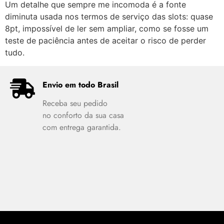
Um detalhe que sempre me incomoda é a fonte
diminuta usada nos termos de serviço das slots: quase
8pt, impossível de ler sem ampliar, como se fosse um
teste de paciência antes de aceitar o risco de perder
tudo.
Envio em todo Brasil
Receba seu pedido
no conforto da sua casa
com entrega garantida.