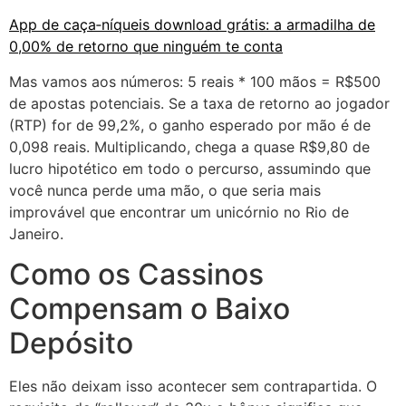
App de caça‑níqueis download grátis: a armadilha de
0,00% de retorno que ninguém te conta
Mas vamos aos números: 5 reais * 100 mãos = R$500
de apostas potenciais. Se a taxa de retorno ao jogador
(RTP) for de 99,2%, o ganho esperado por mão é de
0,098 reais. Multiplicando, chega a quase R$9,80 de
lucro hipotético em todo o percurso, assumindo que
você nunca perde uma mão, o que seria mais
improvável que encontrar um unicórnio no Rio de
Janeiro.
Como os Cassinos
Compensam o Baixo
Depósito
Eles não deixam isso acontecer sem contrapartida. O