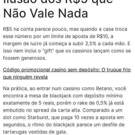
Não Vale Nada
R$5 na conta parece pouco, mas quando a casa troca
esse número por um limite de aposta de R$10, a
margem de lucro já começa a subir 2,5% a cada mão. E
isso nem inclui o “gift” que os cassinos lançam como se
fossem generosos.
Código promocional casino sem depósito: O truque frio
que ninguém revela
Na prática, ao entrar num cassino como Betano, você
encontra a mesa de blackjack com depósito mínimo
exatamente de 5 reais, porém o rake de 0,5% já está
embutido no spread da carta alta. Comparado a um
slot como Starburst, que paga 10 vezes a aposta em
segundos, o ritmo do blackjack parece um desfile de
tartarugas vestidas de gala.