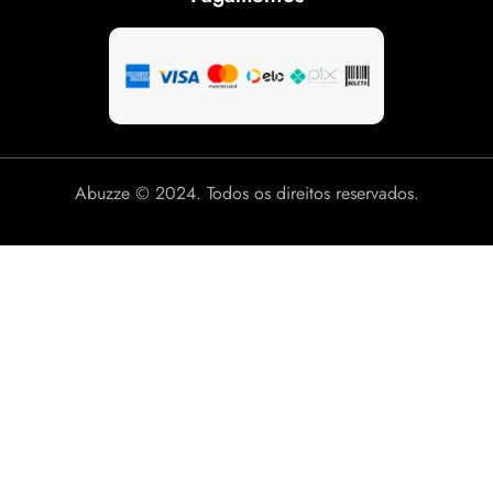
Abuzze © 2024. Todos os direitos reservados.