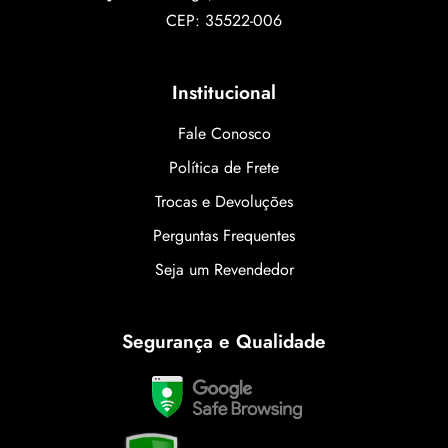
CEP: 35522-006
Institucional
Fale Conosco
Política de Frete
Trocas e Devoluções
Perguntas Frequentes
Seja um Revendedor
Segurança e Qualidade