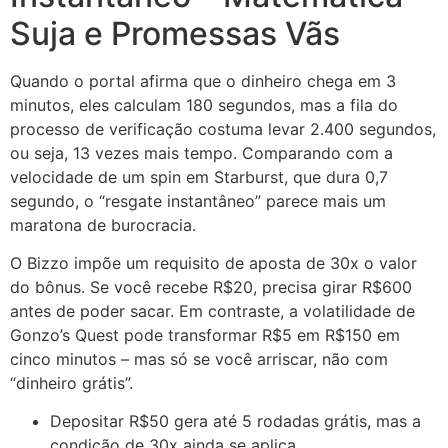
Suja e Promessas Vãs
Quando o portal afirma que o dinheiro chega em 3
minutos, eles calculam 180 segundos, mas a fila do
processo de verificação costuma levar 2.400 segundos,
ou seja, 13 vezes mais tempo. Comparando com a
velocidade de um spin em Starburst, que dura 0,7
segundo, o “resgate instantâneo” parece mais um
maratona de burocracia.
O Bizzo impõe um requisito de aposta de 30x o valor
do bônus. Se você recebe R$20, precisa girar R$600
antes de poder sacar. Em contraste, a volatilidade de
Gonzo’s Quest pode transformar R$5 em R$150 em
cinco minutos – mas só se você arriscar, não com
“dinheiro grátis”.
Depositar R$50 gera até 5 rodadas grátis, mas a
condição de 30x ainda se aplica.