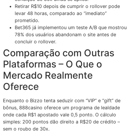
Retirar R$10 depois de cumprir o rollover pode
levar 48 horas, comparado ao “imediato”
prometido.
Bet365 já implementou um teste A/B que mostrou
78% dos usuários abandonam o site antes de
concluir o rollover.
Comparação com Outras
Plataformas – O Que o
Mercado Realmente
Oferece
Enquanto o Bizzo tenta seduzir com “VIP” e “gift” de
bônus, 888casino oferece um programa de lealdade
onde cada R$1 apostado vale 0,5 ponto. O cálculo
simples: 200 pontos dão direito a R$20 de crédito –
sem o roubo de 30x.