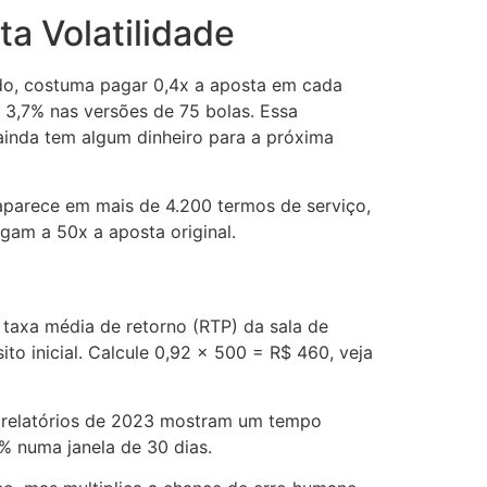
a Volatilidade
lado, costuma pagar 0,4x a aposta em cada
 3,7% nas versões de 75 bolas. Essa
ainda tem algum dinheiro para a próxima
 aparece em mais de 4.200 termos de serviço,
egam a 50x a aposta original.
 taxa média de retorno (RTP) da sala de
o inicial. Calcule 0,92 × 500 = R$ 460, veja
 os relatórios de 2023 mostram um tempo
% numa janela de 30 dias.