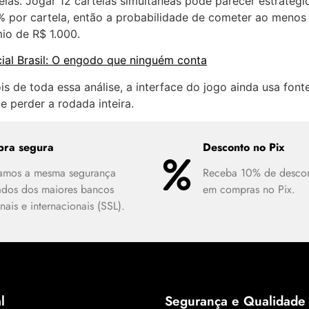
las. Jogar 12 cartelas simultâneas pode parecer estratégi
% por cartela, então a probabilidade de cometer ao meno
io de R$ 1.000.
ial Brasil: O engodo que ninguém conta
s de toda essa análise, a interface do jogo ainda usa fonte
e perder a rodada inteira.
ra segura
Desconto no Pix
zamos a mesma segurança
Receba 10% de desco
ados dos maiores bancos
em compras no Pix.
nais e internacionais (SSL).
l
Segurança e Qualidade