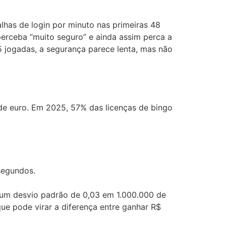
has de login por minuto nas primeiras 48
 perceba “muito seguro” e ainda assim perca a
 jogadas, a segurança parece lenta, mas não
 de euro. Em 2025, 57% das licenças de bingo
segundos.
 um desvio padrão de 0,03 em 1.000.000 de
ue pode virar a diferença entre ganhar R$