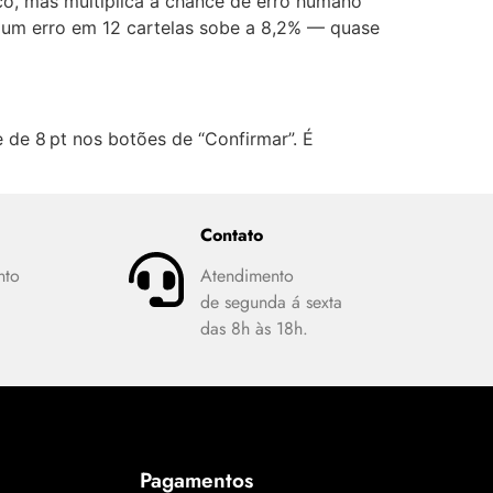
co, mas multiplica a chance de erro humano
s um erro em 12 cartelas sobe a 8,2% — quase
 de 8 pt nos botões de “Confirmar”. É
Contato
nto
Atendimento
de segunda á sexta
das 8h às 18h.
Pagamentos