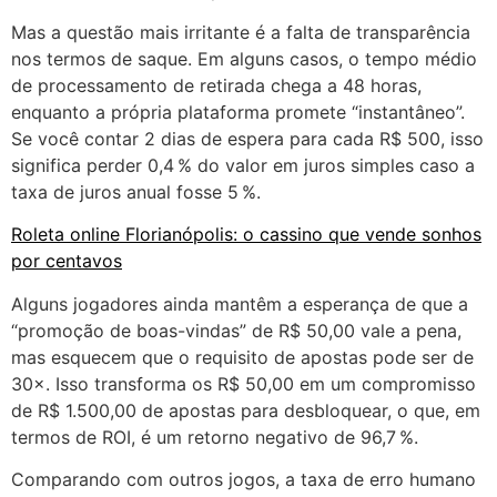
Mas a questão mais irritante é a falta de transparência
nos termos de saque. Em alguns casos, o tempo médio
de processamento de retirada chega a 48 horas,
enquanto a própria plataforma promete “instantâneo”.
Se você contar 2 dias de espera para cada R$ 500, isso
significa perder 0,4 % do valor em juros simples caso a
taxa de juros anual fosse 5 %.
Roleta online Florianópolis: o cassino que vende sonhos
por centavos
Alguns jogadores ainda mantêm a esperança de que a
“promoção de boas-vindas” de R$ 50,00 vale a pena,
mas esquecem que o requisito de apostas pode ser de
30×. Isso transforma os R$ 50,00 em um compromisso
de R$ 1.500,00 de apostas para desbloquear, o que, em
termos de ROI, é um retorno negativo de 96,7 %.
Comparando com outros jogos, a taxa de erro humano