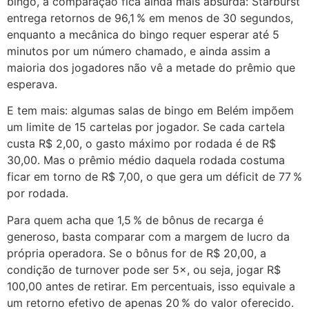
bingo, a comparação fica ainda mais absurda: Starburst
entrega retornos de 96,1 % em menos de 30 segundos,
enquanto a mecânica do bingo requer esperar até 5
minutos por um número chamado, e ainda assim a
maioria dos jogadores não vê a metade do prêmio que
esperava.
E tem mais: algumas salas de bingo em Belém impõem
um limite de 15 cartelas por jogador. Se cada cartela
custa R$ 2,00, o gasto máximo por rodada é de R$
30,00. Mas o prêmio médio daquela rodada costuma
ficar em torno de R$ 7,00, o que gera um déficit de 77 %
por rodada.
Para quem acha que 1,5 % de bônus de recarga é
generoso, basta comparar com a margem de lucro da
própria operadora. Se o bônus for de R$ 20,00, a
condição de turnover pode ser 5×, ou seja, jogar R$
100,00 antes de retirar. Em percentuais, isso equivale a
um retorno efetivo de apenas 20 % do valor oferecido.