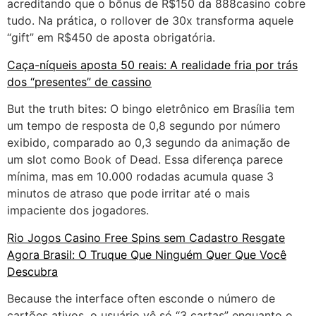
acreditando que o bônus de R$150 da 888casino cobre
tudo. Na prática, o rollover de 30x transforma aquele
“gift” em R$450 de aposta obrigatória.
Caça-níqueis aposta 50 reais: A realidade fria por trás
dos “presentes” de cassino
But the truth bites: O bingo eletrônico em Brasília tem
um tempo de resposta de 0,8 segundo por número
exibido, comparado ao 0,3 segundo da animação de
um slot como Book of Dead. Essa diferença parece
mínima, mas em 10.000 rodadas acumula quase 3
minutos de atraso que pode irritar até o mais
impaciente dos jogadores.
Rio Jogos Casino Free Spins sem Cadastro Resgate
Agora Brasil: O Truque Que Ninguém Quer Que Você
Descubra
Because the interface often esconde o número de
cartões ativos, o usuário vê só “3 cartas” enquanto o