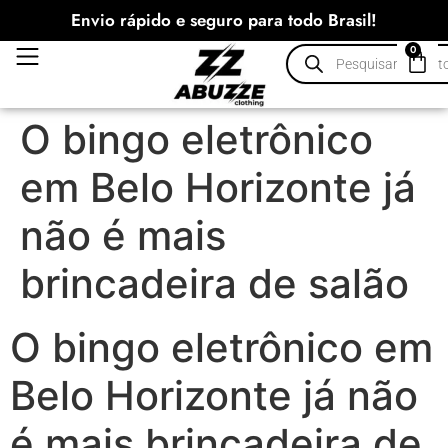
Envio rápido e seguro para todo Brasil!
0
O bingo eletrônico
em Belo Horizonte já
não é mais
brincadeira de salão
O bingo eletrônico em
Belo Horizonte já não
é mais brincadeira de