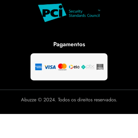
Pagamentos
Abuzze © 2024. Todos os direitos reservados.