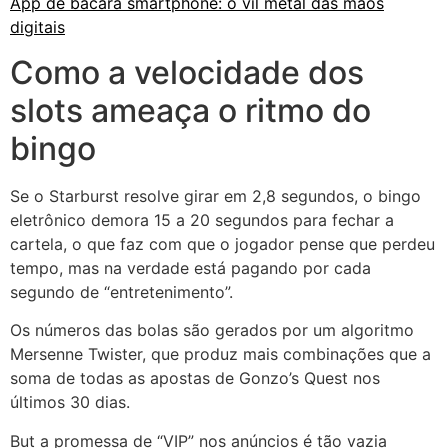
App de bacará smartphone: o vil metal das mãos
digitais
Como a velocidade dos
slots ameaça o ritmo do
bingo
Se o Starburst resolve girar em 2,8 segundos, o bingo
eletrônico demora 15 a 20 segundos para fechar a
cartela, o que faz com que o jogador pense que perdeu
tempo, mas na verdade está pagando por cada
segundo de “entretenimento”.
Os números das bolas são gerados por um algoritmo
Mersenne Twister, que produz mais combinações que a
soma de todas as apostas de Gonzo’s Quest nos
últimos 30 dias.
But a promessa de “VIP” nos anúncios é tão vazia