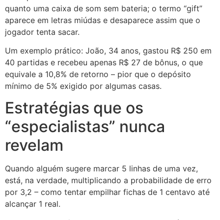
quanto uma caixa de som sem bateria; o termo “gift”
aparece em letras miúdas e desaparece assim que o
jogador tenta sacar.
Um exemplo prático: João, 34 anos, gastou R$ 250 em
40 partidas e recebeu apenas R$ 27 de bônus, o que
equivale a 10,8% de retorno – pior que o depósito
mínimo de 5% exigido por algumas casas.
Estratégias que os
“especialistas” nunca
revelam
Quando alguém sugere marcar 5 linhas de uma vez,
está, na verdade, multiplicando a probabilidade de erro
por 3,2 – como tentar empilhar fichas de 1 centavo até
alcançar 1 real.