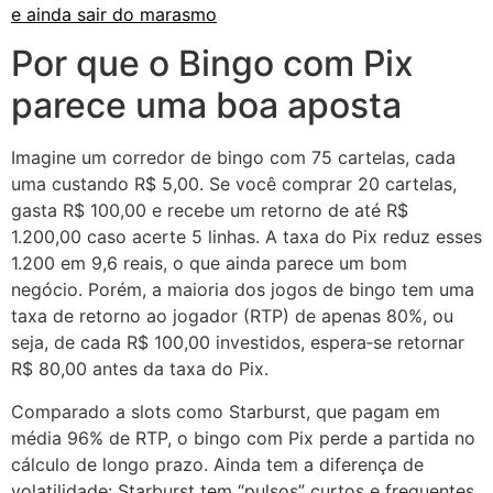
e ainda sair do marasmo
Por que o Bingo com Pix
parece uma boa aposta
Imagine um corredor de bingo com 75 cartelas, cada
uma custando R$ 5,00. Se você comprar 20 cartelas,
gasta R$ 100,00 e recebe um retorno de até R$
1.200,00 caso acerte 5 linhas. A taxa do Pix reduz esses
1.200 em 9,6 reais, o que ainda parece um bom
negócio. Porém, a maioria dos jogos de bingo tem uma
taxa de retorno ao jogador (RTP) de apenas 80%, ou
seja, de cada R$ 100,00 investidos, espera‑se retornar
R$ 80,00 antes da taxa do Pix.
Comparado a slots como Starburst, que pagam em
média 96% de RTP, o bingo com Pix perde a partida no
cálculo de longo prazo. Ainda tem a diferença de
volatilidade: Starburst tem “pulsos” curtos e frequentes,