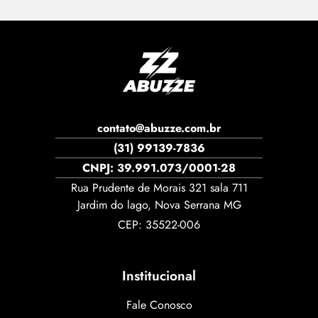
contato@abuzze.com.br
(31) 99139-7836
CNPJ: 39.991.073/0001-28
Rua Prudente de Morais 321 sala 711
Jardim do lago, Nova Serrana MG
CEP: 35522-006
Institucional
Fale Conosco