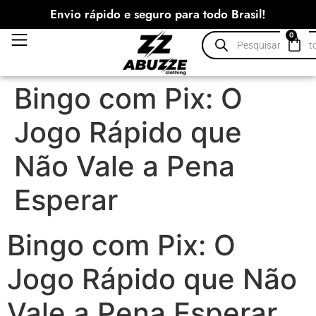
Envio rápido e seguro para todo Brasil!
0
Bingo com Pix: O
Jogo Rápido que
Não Vale a Pena
Esperar
Bingo com Pix: O
Jogo Rápido que Não
Vale a Pena Esperar