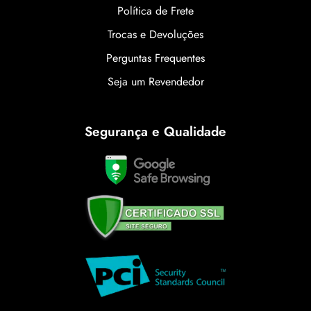
Política de Frete
Trocas e Devoluções
Perguntas Frequentes
Seja um Revendedor
Segurança e Qualidade