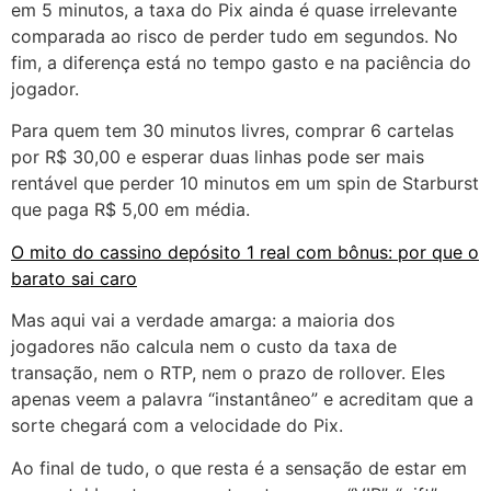
em 5 minutos, a taxa do Pix ainda é quase irrelevante
comparada ao risco de perder tudo em segundos. No
fim, a diferença está no tempo gasto e na paciência do
jogador.
Para quem tem 30 minutos livres, comprar 6 cartelas
por R$ 30,00 e esperar duas linhas pode ser mais
rentável que perder 10 minutos em um spin de Starburst
que paga R$ 5,00 em média.
O mito do cassino depósito 1 real com bônus: por que o
barato sai caro
Mas aqui vai a verdade amarga: a maioria dos
jogadores não calcula nem o custo da taxa de
transação, nem o RTP, nem o prazo de rollover. Eles
apenas veem a palavra “instantâneo” e acreditam que a
sorte chegará com a velocidade do Pix.
Ao final de tudo, o que resta é a sensação de estar em