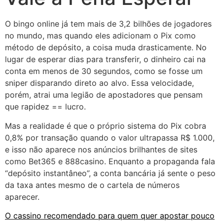
O bingo online já tem mais de 3,2 bilhões de jogadores
no mundo, mas quando eles adicionam o Pix como
método de depósito, a coisa muda drasticamente. No
lugar de esperar dias para transferir, o dinheiro cai na
conta em menos de 30 segundos, como se fosse um
sniper disparando direto ao alvo. Essa velocidade,
porém, atrai uma legião de apostadores que pensam
que rapidez == lucro.
Mas a realidade é que o próprio sistema do Pix cobra
0,8% por transação quando o valor ultrapassa R$ 1.000,
e isso não aparece nos anúncios brilhantes de sites
como Bet365 e 888casino. Enquanto a propaganda fala
“depósito instantâneo”, a conta bancária já sente o peso
da taxa antes mesmo de o cartela de números
aparecer.
O cassino recomendado para quem quer apostar pouco