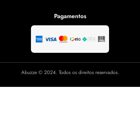
Pagamentos
Abuzze © 2024. Todos os direitos reservados.