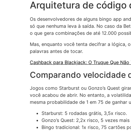
Arquitetura de código 
Os desenvolvedores de alguns bingo app andr
só que nenhuma leva à saída. No caso da Beta
o que gera combinações de até 12.000 possi
Mas, enquanto você tenta decifrar a lógica, 
palavras antes de tocar.
Cashback para Blackjack: O Truque Que Não 
Comparando velocidade de
Jogos como Starburst ou Gonzo’s Quest gira
você acabou de abrir. No entanto, a volatili
mesma probabilidade de 1 em 75 de ganhar u
Starburst: 5 rodadas grátis, 3,5x risco.
Gonzo’s Quest: 2,2x risco, 5 vezes mais
Bingo tradicional: 1x risco, 75 cartões p