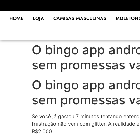
HOME
LOJA
CAMISAS MASCULINAS
MOLETON
O bingo app andro
sem promessas va
O bingo app andro
sem promessas va
Se você já gastou 7 minutos tentando entende
frustração não vem com glitter. A realidade
R$2.000.