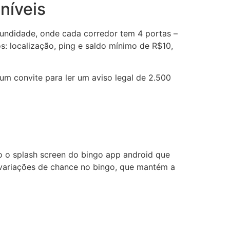
níveis
fundidade, onde cada corredor tem 4 portas –
: localização, ping e saldo mínimo de R$10,
um convite para ler um aviso legal de 2.500
 o splash screen do bingo app android que
m variações de chance no bingo, que mantém a