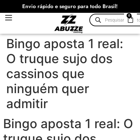
Envio rápido e seguro para todo Brasil!
0
Bingo aposta 1 real:
O truque sujo dos
cassinos que
ninguém quer
admitir
Bingo aposta 1 real: O
truque sujo dos