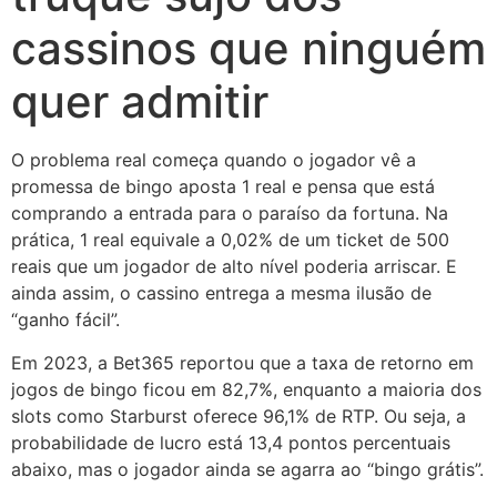
cassinos que ninguém
quer admitir
O problema real começa quando o jogador vê a
promessa de bingo aposta 1 real e pensa que está
comprando a entrada para o paraíso da fortuna. Na
prática, 1 real equivale a 0,02% de um ticket de 500
reais que um jogador de alto nível poderia arriscar. E
ainda assim, o cassino entrega a mesma ilusão de
“ganho fácil”.
Em 2023, a Bet365 reportou que a taxa de retorno em
jogos de bingo ficou em 82,7%, enquanto a maioria dos
slots como Starburst oferece 96,1% de RTP. Ou seja, a
probabilidade de lucro está 13,4 pontos percentuais
abaixo, mas o jogador ainda se agarra ao “bingo grátis”.