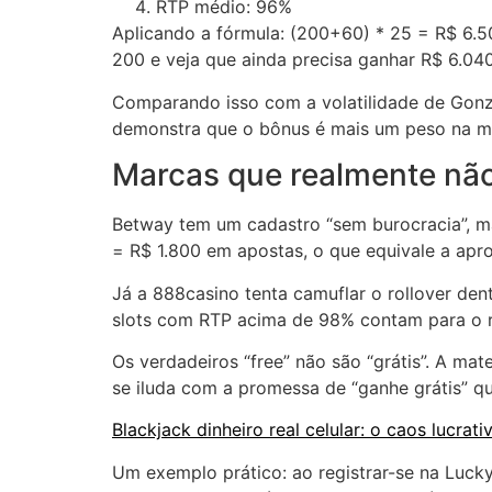
RTP médio: 96%
Aplicando a fórmula: (200+60) * 25 = R$ 6.5
200 e veja que ainda precisa ganhar R$ 6.04
Comparando isso com a volatilidade de Gonz
demonstra que o bônus é mais um peso na m
Marcas que realmente nã
Betway tem um cadastro “sem burocracia”, ma
= R$ 1.800 em apostas, o que equivale a apr
Já a 888casino tenta camuflar o rollover den
slots com RTP acima de 98% contam para o ro
Os verdadeiros “free” não são “grátis”. A ma
se iluda com a promessa de “ganhe grátis” q
Blackjack dinheiro real celular: o caos lucrat
Um exemplo prático: ao registrar-se na Lucky