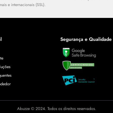
nais e internacionais (SSL).
l
Segurança e Qualidade
ete
luções
quentes
ndedor
Abuzze © 2024. Todos os direitos reservados.