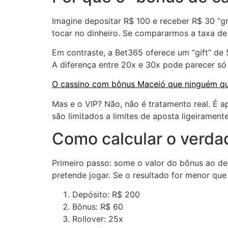
Imagine depositar R$ 100 e receber R$ 30 “gra
tocar no dinheiro. Se compararmos a taxa de 
Em contraste, a Bet365 oferece um “gift” de
A diferença entre 20x e 30x pode parecer só
O cassino com bônus Maceió que ninguém que
Mas e o VIP? Não, não é tratamento real. É a
são limitados a limites de aposta ligeirame
Como calcular o verdad
Primeiro passo: some o valor do bônus ao dep
pretende jogar. Se o resultado for menor que 
Depósito: R$ 200
Bônus: R$ 60
Rollover: 25x