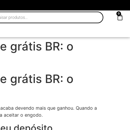
0
 grátis BR: o
 grátis BR: o
res acaba devendo mais que ganhou. Quando a
a aceitar o engodo.
seu depósito