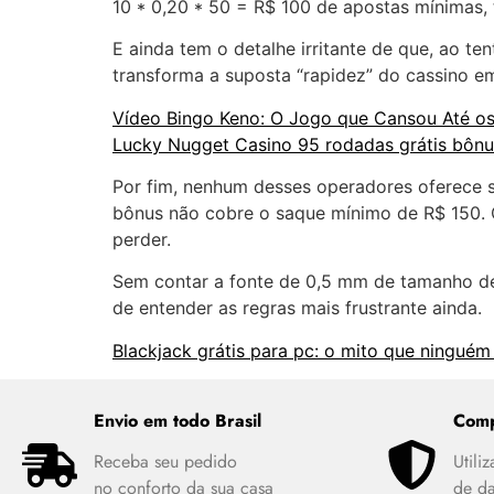
10 * 0,20 * 50 = R$ 100 de apostas mínimas, t
E ainda tem o detalhe irritante de que, ao ten
transforma a suposta “rapidez” do cassino e
Vídeo Bingo Keno: O Jogo que Cansou Até os
Lucky Nugget Casino 95 rodadas grátis bônu
Por fim, nenhum desses operadores oferece su
bônus não cobre o saque mínimo de R$ 150.
perder.
Sem contar a fonte de 0,5 mm de tamanho de f
de entender as regras mais frustrante ainda.
Blackjack grátis para pc: o mito que ningué
Envio em todo Brasil
Comp
Receba seu pedido
Utili
no conforto da sua casa
de d