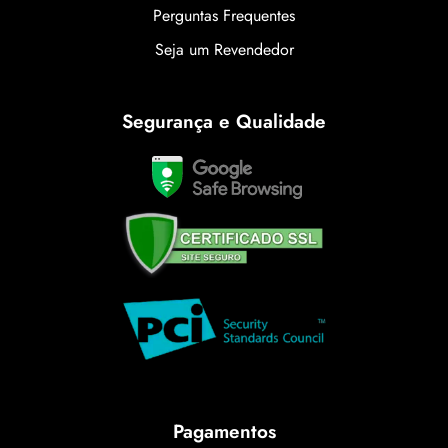
Perguntas Frequentes
Seja um Revendedor
Segurança e Qualidade
Pagamentos