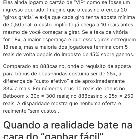
Eles ainda jogam o cartão de “VIP” como se fosse um
ingresso dourado. Imagine que o cassino ofereça 20
“giros grátis” e exija que cada giro tenha aposta mínima
de 0,50 real; o custo implícito já chega a 10 reais antes
mesmo de você começar a girar. Se a taxa de vitória
for 1,8x, a maior esperança é que esses giros entreguem
18 reais, mas a maioria dos jogadores termina com 5
reais de volta depois do imposto de 15% sobre ganhos.
Comparado ao 888casino, onde o requisito de aposta
para bônus de boas-vindas costuma ser de 25x, a
diferença de “custo efetivo” é de aproximadamente
33% a mais. Em números crus: 10 reais de bônus no
Betboom x 30x = 300 reais; no 888casino x 25x = 250
reais. A disparidade mostra que nenhuma oferta é
realmente “sem custos”.
Quando a realidade bate na
cara do “ganhar fácil”