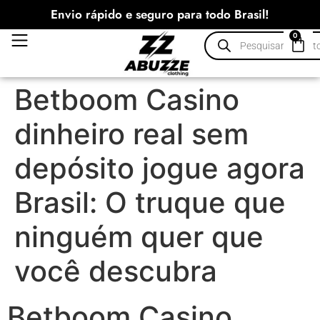
Envio rápido e seguro para todo Brasil!
0
Betboom Casino
dinheiro real sem
depósito jogue agora
Brasil: O truque que
ninguém quer que
você descubra
Betboom Casino