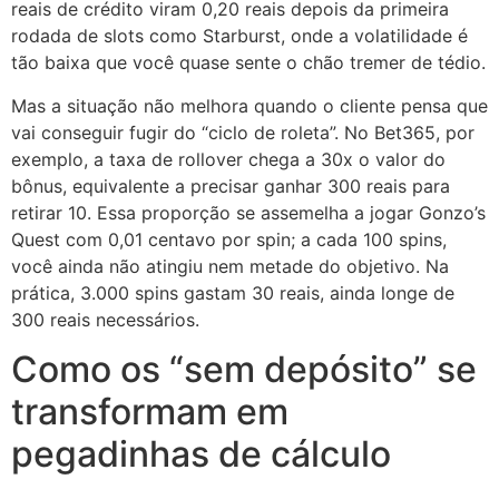
reais de crédito viram 0,20 reais depois da primeira
rodada de slots como Starburst, onde a volatilidade é
tão baixa que você quase sente o chão tremer de tédio.
Mas a situação não melhora quando o cliente pensa que
vai conseguir fugir do “ciclo de roleta”. No Bet365, por
exemplo, a taxa de rollover chega a 30x o valor do
bônus, equivalente a precisar ganhar 300 reais para
retirar 10. Essa proporção se assemelha a jogar Gonzo’s
Quest com 0,01 centavo por spin; a cada 100 spins,
você ainda não atingiu nem metade do objetivo. Na
prática, 3.000 spins gastam 30 reais, ainda longe de
300 reais necessários.
Como os “sem depósito” se
transformam em
pegadinhas de cálculo