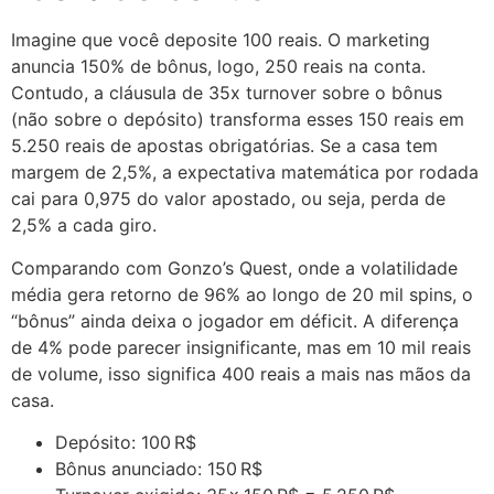
Imagine que você deposite 100 reais. O marketing
anuncia 150% de bônus, logo, 250 reais na conta.
Contudo, a cláusula de 35x turnover sobre o bônus
(não sobre o depósito) transforma esses 150 reais em
5.250 reais de apostas obrigatórias. Se a casa tem
margem de 2,5%, a expectativa matemática por rodada
cai para 0,975 do valor apostado, ou seja, perda de
2,5% a cada giro.
Comparando com Gonzo’s Quest, onde a volatilidade
média gera retorno de 96% ao longo de 20 mil spins, o
“bônus” ainda deixa o jogador em déficit. A diferença
de 4% pode parecer insignificante, mas em 10 mil reais
de volume, isso significa 400 reais a mais nas mãos da
casa.
Depósito: 100 R$
Bônus anunciado: 150 R$