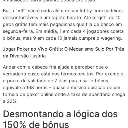
But o “VIP” não é nada além de um lobby com cadeiras
desconfortáveis e um tapete barato. Até o “gift” de 10
giros grátis tem mais pegadinhas que fila de banco em
segunda-feira. Em média, 1 em cada 4 jogadores coleta
o bônus, mas 9 em cada 10 jamais cumpre o wagering.
Jogar Poker ao Vivo Grátis: O Mecanismo Sujo Por Trás
da Diversão Ilusória
Andar com a cabeça fria ajuda a perceber que o
verdadeiro custo está nos termos ocultos. Por exemplo,
o prazo de validade de 7 dias para usar o bônus
equivale a 168 horas – quase a mesma duração de um
torneio de poker online onde a taxa de abandono chega
a 22%.
Desmontando a lógica dos
150% de bônus