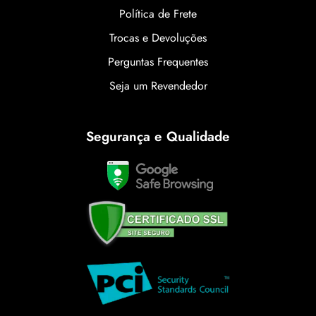
Política de Frete
Trocas e Devoluções
Perguntas Frequentes
Seja um Revendedor
Segurança e Qualidade