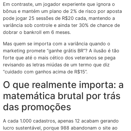
Em contraste, um jogador experiente que ignora o
bônus e mantém um plano de 2% de risco por aposta
pode jogar 25 sessões de R$20 cada, mantendo a
variância sob controle e ainda ter 30% de chance de
dobrar o bankroll em 6 meses.
Mas quem se importa com a variância quando o
marketing promete “ganhe grátis BR”? A ilusão é tão
forte que até o mais cético dos veteranos se pega
revisando as letras miúdas de um termo que diz
“cuidado com ganhos acima de R$15”.
O que realmente importa: a
matemática brutal por trás
das promoções
A cada 1.000 cadastros, apenas 12 acabam gerando
lucro sustentável, porque 988 abandonam o site ao