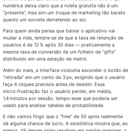
numérica deixa claro que a roleta gratuita não é um
“presente”, mas sim um truque de marketing tão barato
quanto um sorvete derretendo ao sol.
Para quem ainda pensa que baixar o aplicativo vai
mudar a vida, lembre‑se de que a taxa de retenção de
usuários é de 12 % após 30 dias — praticamente a
mesma taxa de conversão de um folheto de “gifts”
distribuído em uma estação de metrô.
Além do mais, a interface costuma esconder o botão de
“retirada” em um canto de 3 px, exigindo que o usuário
faça 4 cliques precisos antes de desistir. Essa
micro‑frustração faz o usuário perder, em média,
1,4 minutos por sessão, tempo esse que poderia ser
usado para analisar tabelas de probabilidade.
E não vamos fingir que o “free” de 50 spins realmente
dá alguma chance de lucro. A estatística mostra que, ao
menos, 48 desses spins resultam em perdas menores, o