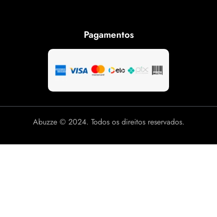
Pagamentos
Abuzze © 2024. Todos os direitos reservados.