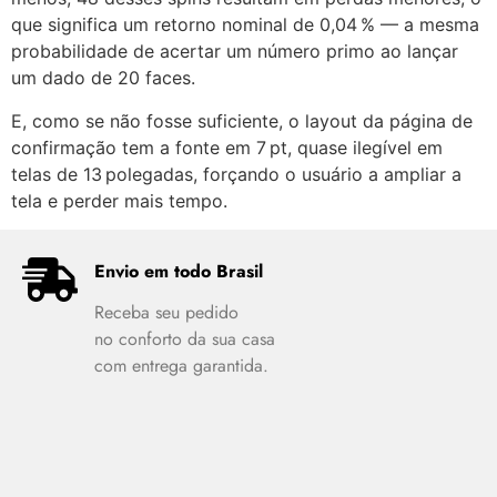
que significa um retorno nominal de 0,04 % — a mesma
probabilidade de acertar um número primo ao lançar
um dado de 20 faces.
E, como se não fosse suficiente, o layout da página de
confirmação tem a fonte em 7 pt, quase ilegível em
telas de 13 polegadas, forçando o usuário a ampliar a
tela e perder mais tempo.
Envio em todo Brasil
Receba seu pedido
no conforto da sua casa
com entrega garantida.