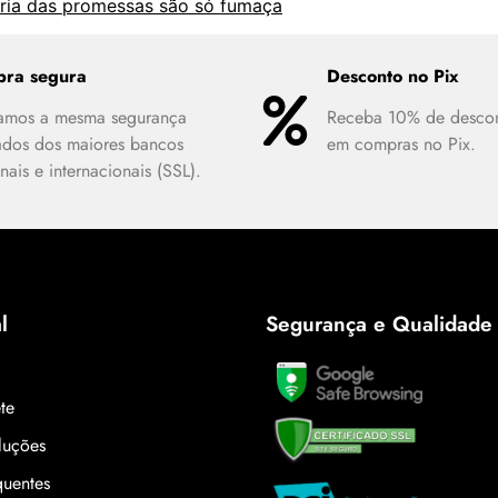
oria das promessas são só fumaça
ra segura
Desconto no Pix
zamos a mesma segurança
Receba 10% de desco
ados dos maiores bancos
em compras no Pix.
nais e internacionais (SSL).
l
Segurança e Qualidade
ete
luções
quentes