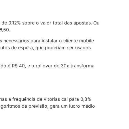
 de 0,12% sobre o valor total das apostas. Ou
6,50.
necessários para instalar o cliente mobile
nutos de espera, que poderiam ser usados
do é R$ 40, e o rollover de 30x transforma
as a frequência de vitórias cai para 0,8%
lgoritmos de previsão, gera um lucro médio