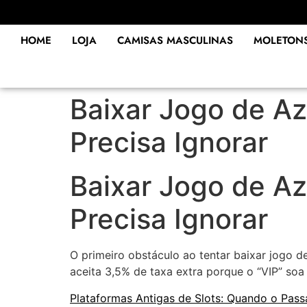
HOME
LOJA
CAMISAS MASCULINAS
MOLETON
Baixar Jogo de Az
Precisa Ignorar
Baixar Jogo de Az
Precisa Ignorar
O primeiro obstáculo ao tentar baixar jogo d
aceita 3,5% de taxa extra porque o “VIP” soa
Plataformas Antigas de Slots: Quando o Pas