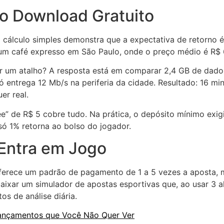
o Download Gratuito
o cálculo simples demonstra que a expectativa de retorno é
 um café expresso em São Paulo, onde o preço médio é R$ 
r um atalho? A resposta está em comparar 2,4 GB de dados 
 entrega 12 Mb/s na periferia da cidade. Resultado: 16 mi
er real.
” de R$ 5 cobre tudo. Na prática, o depósito mínimo exigi
só 1% retorna ao bolso do jogador.
 Entra em Jogo
oferece um padrão de pagamento de 1 a 5 vezes a aposta, m
aixar um simulador de apostas esportivas que, ao usar 3 a
os de análise diária.
Lançamentos que Você Não Quer Ver