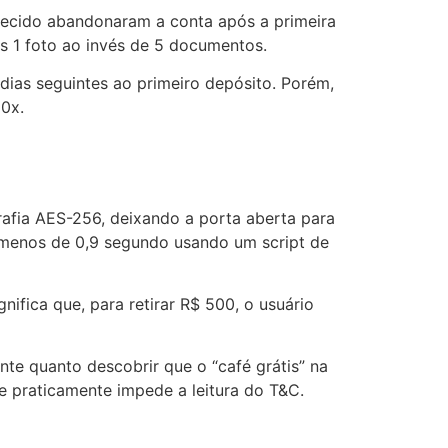
hecido abandonaram a conta após a primeira
s 1 foto ao invés de 5 documentos.
ias seguintes ao primeiro depósito. Porém,
20x.
rafia AES-256, deixando a porta aberta para
 menos de 0,9 segundo usando um script de
nifica que, para retirar R$ 500, o usuário
te quanto descobrir que o “café grátis” na
e praticamente impede a leitura do T&C.