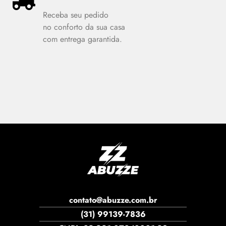
Receba seu pedido
no conforto da sua casa
com entrega garantida.
contato@abuzze.com.br
(31) 99139-7836